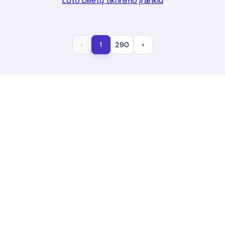
Loto bilietų tikrinimo įrankiu
5 pagrindiniai + 1
5 422,00 €
5 pagrindiniai skaičiai
265,00 €
‹
1
290
›
4 pagrindiniai + 1
130,00 €
4 pagrindiniai skaičiai
7,50 €
3 pagrindiniai + 1
3,00 €
3 pagrindiniai skaičiai
1,00 €