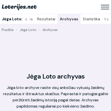
‹
›
Jėga Loto:
Bilietų tikrinimas
Rezultatai
Archyvas
Statistika
Inf
Pradžia
Jėga Loto
Archyvas
Jėga Loto archyvas
Jėga loto archyve rasite visų anksčiau vykusių žaidimų
rezultatus ir ištrauktus skaičius. Paprastai ir patogiai galite
peržiūrėti žaidimų istoriją pagal datas. Archyvas
papildomas reguliariai po kiekvieno žaidimo.