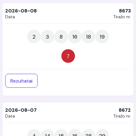
2026-08-08
8673
Data
Tiražo nr.
2
3
8
16
18
19
7
Rezultatai
Kombinacija
Prizas
2026-08-07
8672
6 pagrindiniai skaičiai
102 870,00 €
Data
Tiražo nr.
5 pagrindiniai + 1
5 618,00 €
4
14
15
16
28
29