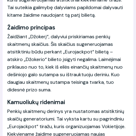
Tai suteikia galimybę dalyviams papildomai dalyvauti
kitame žaidime naudojant tą patį bilietą.
Žaidimo principas
Žaidžiant „Džokerį“, dalyviui priskiriamas penkių
skaitmenų skaičius. Šis skaičius sugeneruojamas
atsitiktiniu būdu perkant „Eurojackpot“ bilietą –
atskiro „Džokerio“ bilieto įsigyti negalima. Laimėjimai
priklauso nuo to, kiek iš eilės einančių skaitmenų nuo
dešiniojo galo sutampa su ištrauktuoju deriniu. Kuo
daugiau skaitmenų sutampa teisinga tvarka, tuo
didesnė prizo suma.
Kamuoliukų ridenimai
Penkių skaitmenų derinys yra nustatomas atsitiktinių
skaičių generatoriumi. Tai vyksta kartu su pagrindiniu
„Eurojackpot“ tiražu, kuris organizuojamas Vokietijoje.
Kiekviename žaidime sugeneruojamas naujas