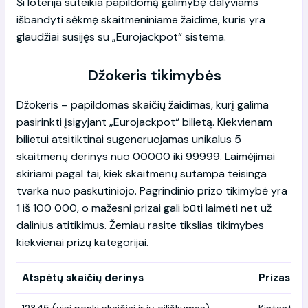
Ši loterija suteikia papildomą galimybę dalyviams
išbandyti sėkmę skaitmeniniame žaidime, kuris yra
glaudžiai susijęs su „Eurojackpot“ sistema.
Džokeris tikimybės
Džokeris – papildomas skaičių žaidimas, kurį galima
pasirinkti įsigyjant „Eurojackpot“ bilietą. Kiekvienam
bilietui atsitiktinai sugeneruojamas unikalus 5
skaitmenų derinys nuo 00000 iki 99999. Laimėjimai
skiriami pagal tai, kiek skaitmenų sutampa teisinga
tvarka nuo paskutiniojo. Pagrindinio prizo tikimybė yra
1 iš 100 000, o mažesni prizai gali būti laimėti net už
dalinius atitikimus. Žemiau rasite tikslias tikimybes
kiekvienai prizų kategorijai.
Atspėtų skaičių derinys
Prizas (E