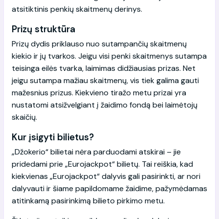
atsitiktinis penkių skaitmenų derinys.
Prizų struktūra
Prizų dydis priklauso nuo sutampančių skaitmenų
kiekio ir jų tvarkos. Jeigu visi penki skaitmenys sutampa
teisinga eilės tvarka, laimimas didžiausias prizas. Net
jeigu sutampa mažiau skaitmenų, vis tiek galima gauti
mažesnius prizus. Kiekvieno tiražo metu prizai yra
nustatomi atsižvelgiant į žaidimo fondą bei laimėtojų
skaičių.
Kur įsigyti bilietus?
„Džokerio“ bilietai nėra parduodami atskirai – jie
pridedami prie „Eurojackpot“ bilietų. Tai reiškia, kad
kiekvienas „Eurojackpot“ dalyvis gali pasirinkti, ar nori
dalyvauti ir šiame papildomame žaidime, pažymėdamas
atitinkamą pasirinkimą bilieto pirkimo metu.