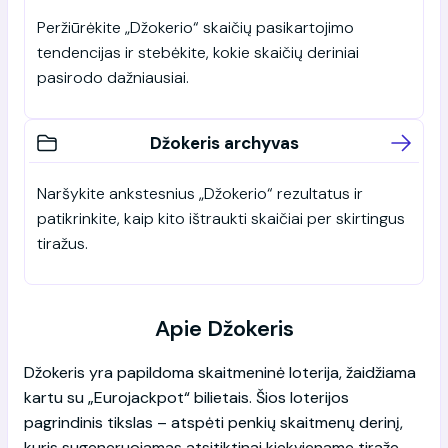
Peržiūrėkite „Džokerio“ skaičių pasikartojimo
tendencijas ir stebėkite, kokie skaičių deriniai
pasirodo dažniausiai.
Džokeris archyvas
Naršykite ankstesnius „Džokerio“ rezultatus ir
patikrinkite, kaip kito ištraukti skaičiai per skirtingus
tiražus.
Apie Džokeris
Džokeris yra papildoma skaitmeninė loterija, žaidžiama
kartu su „Eurojackpot“ bilietais. Šios loterijos
pagrindinis tikslas – atspėti penkių skaitmenų derinį,
kuris sugeneruojamas atsitiktinai kiekviename tiraže.