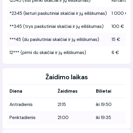
12345 (visi penki skaičiai ir jų eiliškumas)
Kintantis p
*2345 (keturi paskutiniai skaičiai ir jų eiliškumas)
1 000 €
**345 (trys paskutiniai skaičiai ir jų eiliškumas)
100 €
***45 (du paskutiniai skaičiai ir jų eiliškumas)
15 €
12*** (pirmi du skaičiai ir jų eiliškumas)
6 €
Žaidimo laikas
Diena
Žaidimas
Bilietai
Antradienis
21:15
iki 19:50
Penktadienis
21:00
iki 19:35