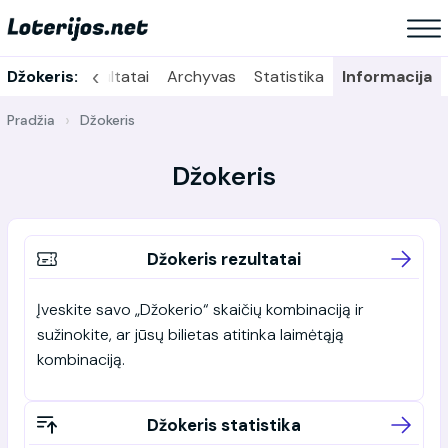
‹
Džokeris:
Rezultatai
Archyvas
Statistika
Informacija
Pradžia
Džokeris
Džokeris
Džokeris rezultatai
Įveskite savo „Džokerio“ skaičių kombinaciją ir
sužinokite, ar jūsų bilietas atitinka laimėtąją
kombinaciją.
Džokeris statistika