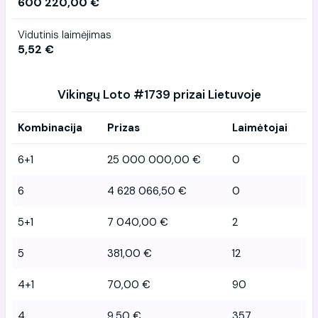
600 220,00 €
Vidutinis laimėjimas
5,52 €
Vikingų Loto #1739 prizai Lietuvoje
Kombinacija
Prizas
Laimėtojai
6+1
25 000 000,00 €
0
6
4 628 066,50 €
0
5+1
7 040,00 €
2
5
381,00 €
12
4+1
70,00 €
90
4
9,50 €
357