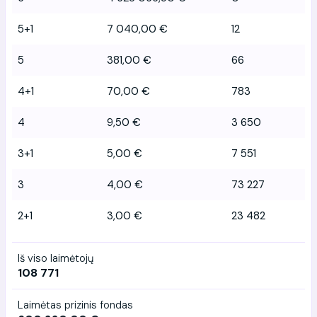
5+1
7 040,00 €
12
5
381,00 €
66
4+1
70,00 €
783
4
9,50 €
3 650
3+1
5,00 €
7 551
3
4,00 €
73 227
2+1
3,00 €
23 482
Iš viso laimėtojų
108 771
Laimėtas prizinis fondas