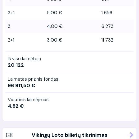
3+1
5,00 €
1 656
3
4,00 €
6 273
2+1
3,00 €
11 732
Iš viso laimėtojų
20 122
Laimėtas prizinis fondas
96 911,50 €
Vidutinis laimėjimas
4,82 €
Vikingų Loto bilietų tikrinimas