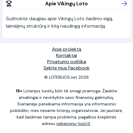
Apie Vikingų Loto
Sužinokite daugiau apie Vikingų Loto žaidimo eigą,
laimėjimų struktūrą ir kitą naudingą informaciją.
Apie projektą
Kontaktai
Privatumo politika
Sekite mus Facebook
© LOTERIJOS.net 2026
18+
Loterijos turėtų būti tik smagi pramoga. Žaiskite
atsakingai ir neviršykite savo finansinių galimybių.
Svetainėje pateikiama informacija yra informacinio
pobūdžio, mes nesame loterijų organizatoriai. Jei jaučiate,
kad žaidimas tampa problema, pagalbos kreipkitės
adresu
nebenoriu-losti.lt
.