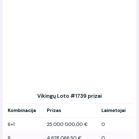
Vikingų Loto #1739 prizai
Kombinacija
Prizas
Laimėtojai
6+1
25 000 000,00 €
0
6
4 628 066,50 €
0