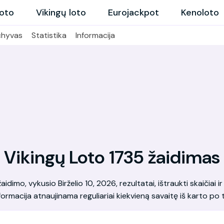
loto
Vikingų loto
Eurojackpot
Kenoloto
chyvas
Statistika
Informacija
Vikingų Loto 1735 žaidimas
dimo, vykusio Birželio 10, 2026, rezultatai, ištraukti skaičiai ir 
formacija atnaujinama reguliariai kiekvieną savaitę iš karto po t