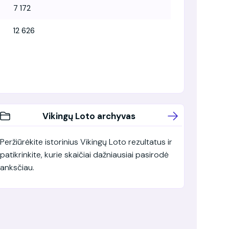
7 172
12 626
Vikingų Loto archyvas
Peržiūrėkite istorinius Vikingų Loto rezultatus ir
patikrinkite, kurie skaičiai dažniausiai pasirodė
anksčiau.