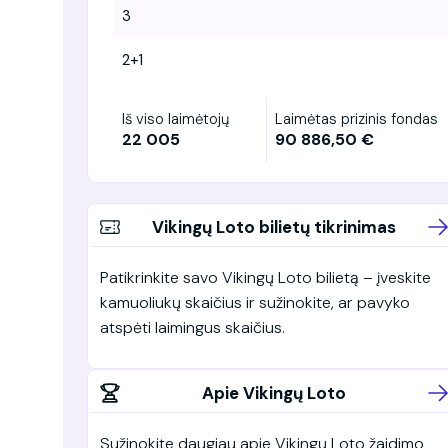
3
2+1
Iš viso laimėtojų
Laimėtas prizinis fondas
22 005
90 886,50 €
Vikingų Loto bilietų tikrinimas
Patikrinkite savo Vikingų Loto bilietą – įveskite
kamuoliukų skaičius ir sužinokite, ar pavyko
atspėti laimingus skaičius.
Apie Vikingų Loto
Sužinokite daugiau apie Vikingų Loto žaidimo