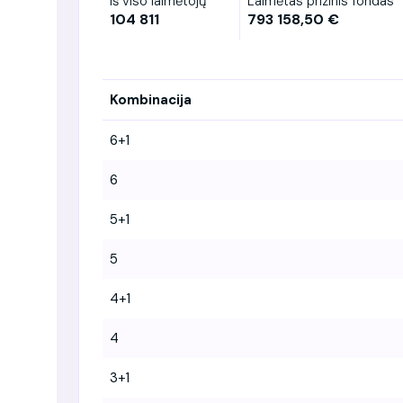
Iš viso laimėtojų
Laimėtas prizinis fondas
104 811
793 158,50 €
Kombinacija
6+1
6
5+1
5
4+1
4
3+1