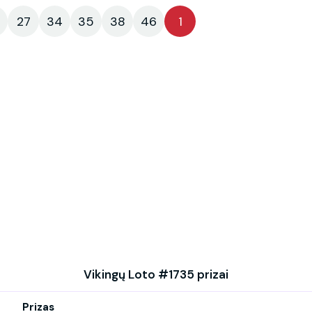
27
34
35
38
46
1
Vikingų Loto #1735 prizai
Prizas