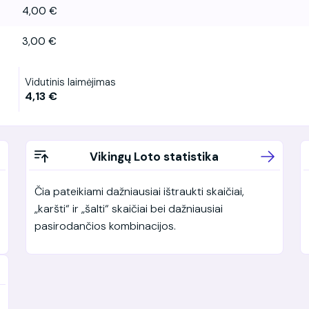
4,00 €
3,00 €
Vidutinis laimėjimas
4,13 €
Vikingų Loto statistika
Čia pateikiami dažniausiai ištraukti skaičiai,
„karšti“ ir „šalti“ skaičiai bei dažniausiai
pasirodančios kombinacijos.