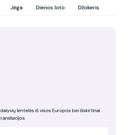
Jėga
Dienos loto
Džokeris
dalyvių lentelės iš visos Europos bei išskirtinai
ransliacijos.