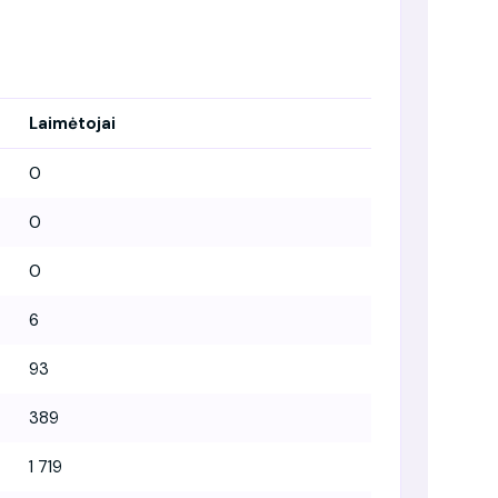
Laimėtojai
0
0
0
6
93
389
1 719