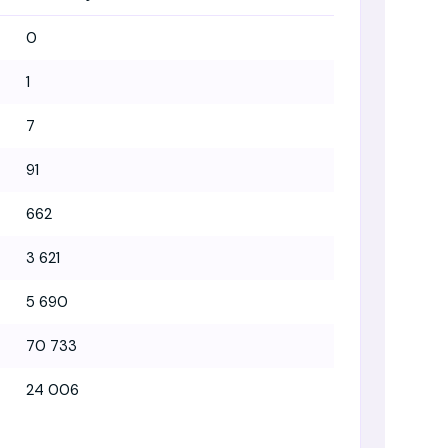
0
1
7
91
662
3 621
5 690
70 733
24 006