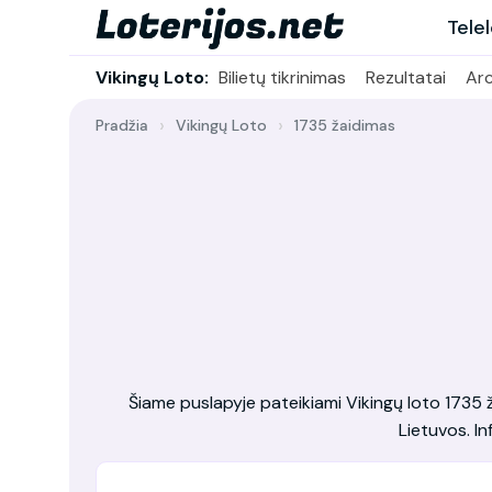
Tele
Vikingų Loto:
Bilietų tikrinimas
Rezultatai
Ar
Pradžia
Vikingų Loto
1735 žaidimas
Šiame puslapyje pateikiami Vikingų loto 1735 žai
Lietuvos. In