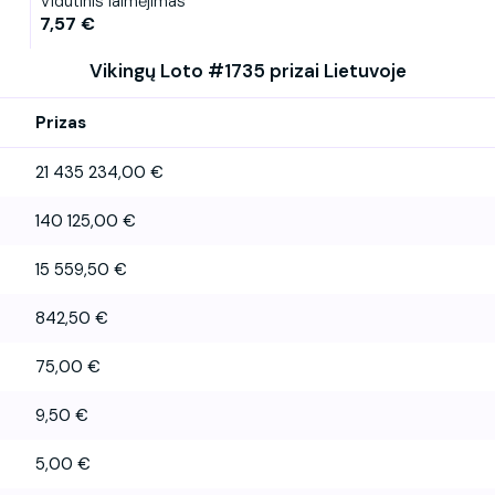
Vidutinis laimėjimas
7,57 €
Vikingų Loto #1735 prizai Lietuvoje
Prizas
21 435 234,00 €
140 125,00 €
15 559,50 €
842,50 €
75,00 €
9,50 €
5,00 €