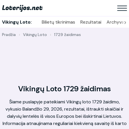
›
Vikingų Loto:
Bilietų tikrinimas
Rezultatai
Archyvas
Pradžia
Vikingų Loto
1729 žaidimas
Vikingų Loto 1729 žaidimas
Šiame puslapyje pateikiami Vikingų loto 1729 žaidimo,
vykusio Balandžio 29, 2026, rezultatai, ištraukti skaičiai ir
dalyvių lentelės iš visos Europos bei išskirtinai Lietuvos.
Informacija atnaujinama reguliariai kiekvieną savaitę iš karto