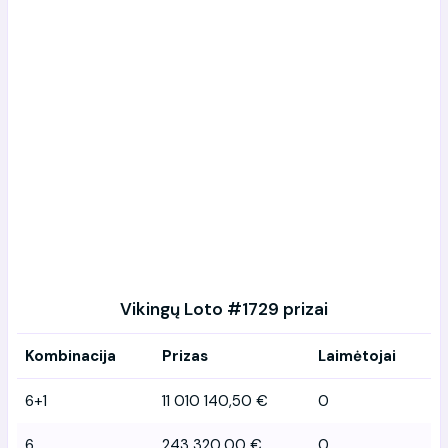
Vikingų Loto #1729 prizai
Kombinacija
Prizas
Laimėtojai
6+1
11 010 140,50 €
0
6
243 320,00 €
0