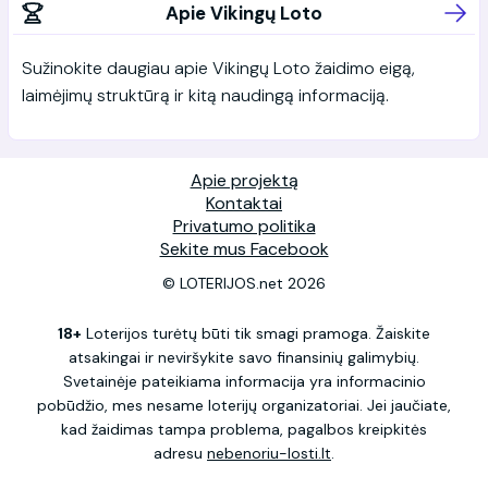
Apie Vikingų Loto
Sužinokite daugiau apie Vikingų Loto žaidimo eigą,
laimėjimų struktūrą ir kitą naudingą informaciją.
Apie projektą
Kontaktai
Privatumo politika
Sekite mus Facebook
© LOTERIJOS.net 2026
18+
Loterijos turėtų būti tik smagi pramoga. Žaiskite
atsakingai ir neviršykite savo finansinių galimybių.
Svetainėje pateikiama informacija yra informacinio
pobūdžio, mes nesame loterijų organizatoriai. Jei jaučiate,
kad žaidimas tampa problema, pagalbos kreipkitės
adresu
nebenoriu-losti.lt
.