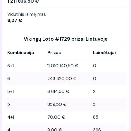
1 211 836,50 €
Vidutinis laimėjimas
6,27 €
Vikingų Loto #1729 prizai Lietuvoje
Kombinacija
Prizas
Laimėtojai
6+1
11 010 140,50 €
0
6
243 320,00 €
0
5+1
6 614,50 €
2
5
859,50 €
5
4+1
70,00 €
85
4
9,00 €
366