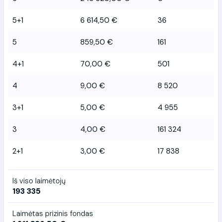
5+1
6 614,50 €
36
5
859,50 €
161
4+1
70,00 €
501
4
9,00 €
8 520
3+1
5,00 €
4 955
3
4,00 €
161 324
2+1
3,00 €
17 838
Iš viso laimėtojų
193 335
Laimėtas prizinis fondas