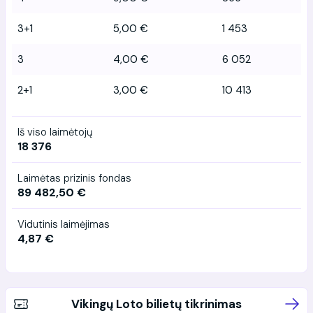
3+1
5,00 €
1 453
3
4,00 €
6 052
2+1
3,00 €
10 413
Iš viso laimėtojų
18 376
Laimėtas prizinis fondas
89 482,50 €
Vidutinis laimėjimas
4,87 €
Vikingų Loto bilietų tikrinimas