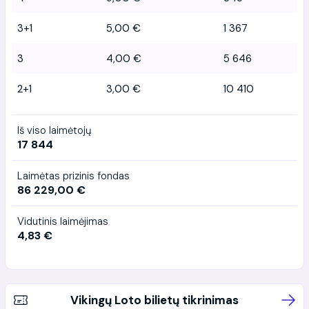
3+1
5,00 €
1 367
3
4,00 €
5 646
2+1
3,00 €
10 410
Iš viso laimėtojų
17 844
Laimėtas prizinis fondas
86 229,00 €
Vidutinis laimėjimas
4,83 €
Vikingų Loto bilietų tikrinimas