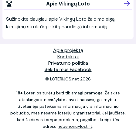
Apie Vikingų Loto
Sužinokite daugiau apie Vikingų Loto žaidimo eigą,
laimėjimų struktūrą ir kitą naudingą informaciją.
Apie projektą
Kontaktai
Privatumo politika
Sekite mus Facebook
© LOTERIJOS.net 2026
18+
Loterijos turėtų būti tik smagi pramoga. Žaiskite
atsakingai ir neviršykite savo finansinių galimybių.
Svetainėje pateikiama informacija yra informacinio
pobūdžio, mes nesame loterijų organizatoriai. Jei jaučiate,
kad žaidimas tampa problema, pagalbos kreipkitės
adresu
nebenoriu-losti.lt
.