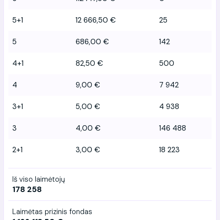
5+1
12 666,50 €
25
5
686,00 €
142
4+1
82,50 €
500
4
9,00 €
7 942
3+1
5,00 €
4 938
3
4,00 €
146 488
2+1
3,00 €
18 223
Iš viso laimėtojų
178 258
Laimėtas prizinis fondas