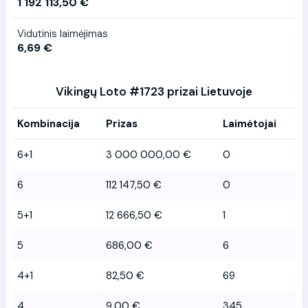
1 192 113,50 €
Vidutinis laimėjimas
6,69 €
Vikingų Loto #1723 prizai Lietuvoje
Kombinacija
Prizas
Laimėtojai
6+1
3 000 000,00 €
0
6
112 147,50 €
0
5+1
12 666,50 €
1
5
686,00 €
6
4+1
82,50 €
69
4
9,00 €
345