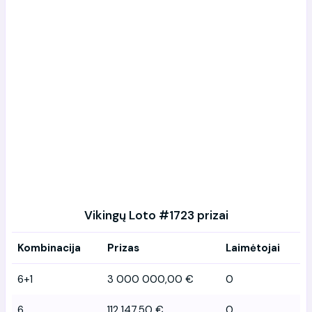
Vikingų Loto #1723 prizai
Kombinacija
Prizas
Laimėtojai
6+1
3 000 000,00 €
0
6
112 147,50 €
0