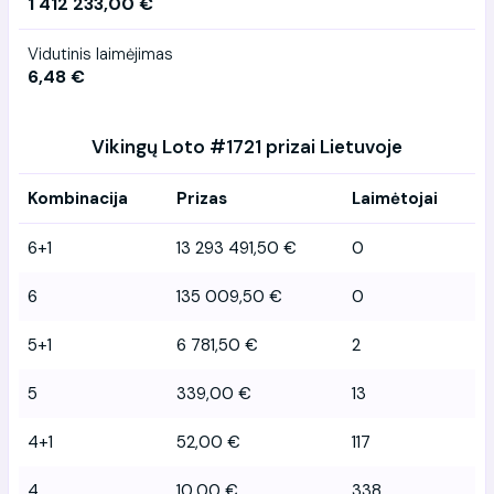
1 412 233,00 €
Vidutinis laimėjimas
6,48 €
Vikingų Loto #1721 prizai Lietuvoje
Kombinacija
Prizas
Laimėtojai
6+1
13 293 491,50 €
0
6
135 009,50 €
0
5+1
6 781,50 €
2
5
339,00 €
13
4+1
52,00 €
117
4
10,00 €
338