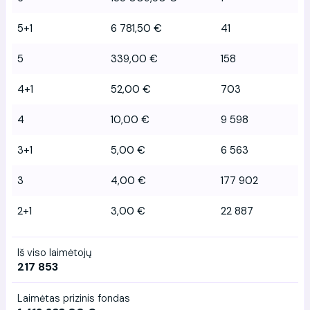
5+1
6 781,50 €
41
5
339,00 €
158
4+1
52,00 €
703
4
10,00 €
9 598
3+1
5,00 €
6 563
3
4,00 €
177 902
2+1
3,00 €
22 887
Iš viso laimėtojų
217 853
Laimėtas prizinis fondas