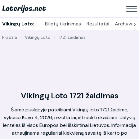
›
Vikingų Loto:
Bilietų tikrinimas
Rezultatai
Archyvas
Pradžia
Vikingų Loto
1721 žaidimas
Vikingų Loto 1721 žaidimas
Šiame puslapyje pateikiami Vikingų loto 1721 žaidimo,
vykusio Kovo 4, 2026, rezultatai, ištraukti skaičiai ir dalyvių
lentelės iš visos Europos bei išskirtinai Lietuvos. Informacija
atnaujinama reguliariai kiekvieną savaitę iš karto po