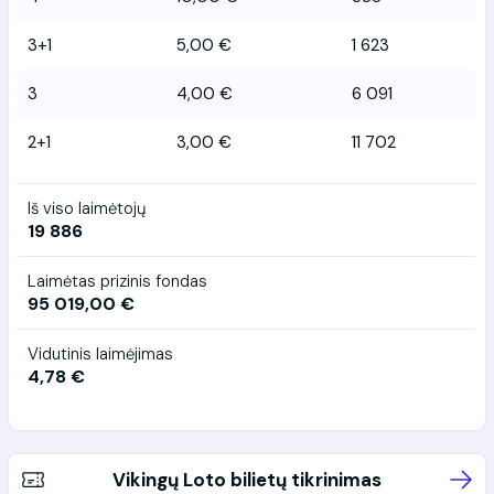
3+1
5,00 €
1 623
3
4,00 €
6 091
2+1
3,00 €
11 702
Iš viso laimėtojų
19 886
Laimėtas prizinis fondas
95 019,00 €
Vidutinis laimėjimas
4,78 €
Vikingų Loto bilietų tikrinimas