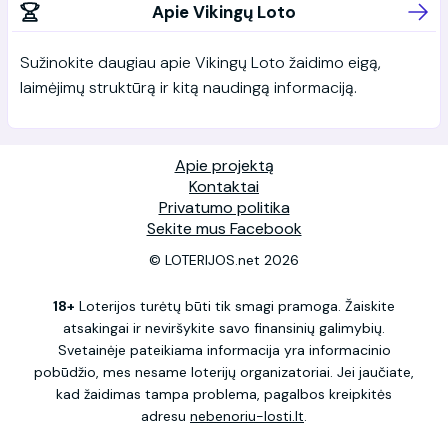
Apie Vikingų Loto
Sužinokite daugiau apie Vikingų Loto žaidimo eigą,
laimėjimų struktūrą ir kitą naudingą informaciją.
Apie projektą
Kontaktai
Privatumo politika
Sekite mus Facebook
© LOTERIJOS.net 2026
18+
Loterijos turėtų būti tik smagi pramoga. Žaiskite
atsakingai ir neviršykite savo finansinių galimybių.
Svetainėje pateikiama informacija yra informacinio
pobūdžio, mes nesame loterijų organizatoriai. Jei jaučiate,
kad žaidimas tampa problema, pagalbos kreipkitės
adresu
nebenoriu-losti.lt
.