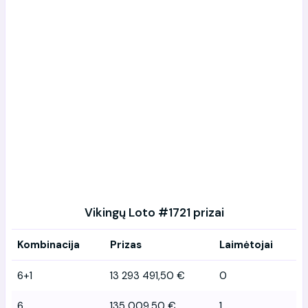
Vikingų Loto #1721 prizai
Kombinacija
Prizas
Laimėtojai
6+1
13 293 491,50 €
0
6
135 009,50 €
1