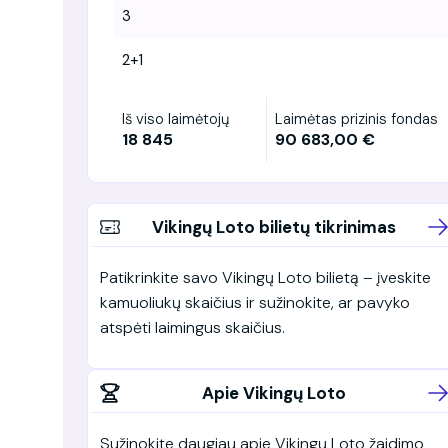
3
2+1
Iš viso laimėtojų
Laimėtas prizinis fondas
18 845
90 683,00 €
Vikingų Loto bilietų tikrinimas
Patikrinkite savo Vikingų Loto bilietą – įveskite
kamuoliukų skaičius ir sužinokite, ar pavyko
atspėti laimingus skaičius.
Apie Vikingų Loto
Sužinokite daugiau apie Vikingų Loto žaidimo