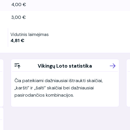
4,00 €
3,00 €
Vidutinis laimėjimas
4,81 €
Vikingų Loto statistika
Čia pateikiami dažniausiai ištraukti skaičiai,
„karšti“ ir „šalti“ skaičiai bei dažniausiai
pasirodančios kombinacijos.