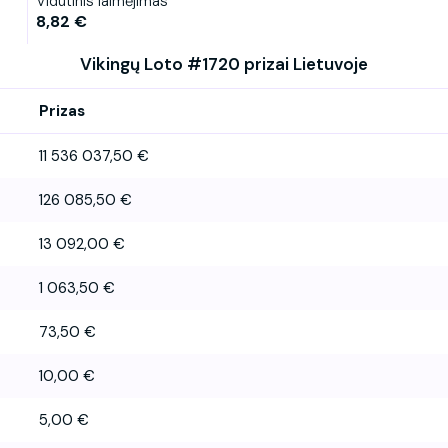
Vidutinis laimėjimas
8,82 €
Vikingų Loto #1720 prizai Lietuvoje
Prizas
11 536 037,50 €
126 085,50 €
13 092,00 €
1 063,50 €
73,50 €
10,00 €
5,00 €