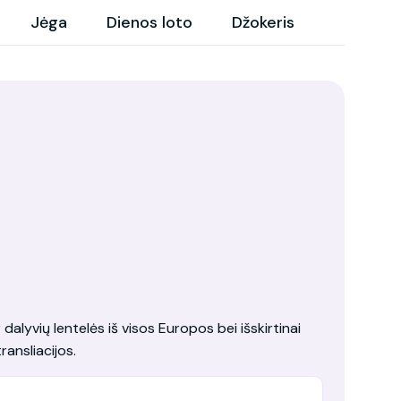
Jėga
Dienos loto
Džokeris
dalyvių lentelės iš visos Europos bei išskirtinai
ransliacijos.