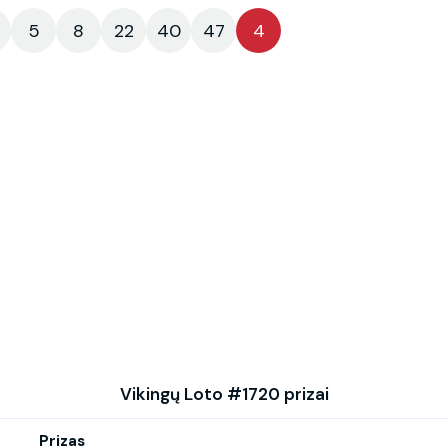
5
8
22
40
47
4
Vikingų Loto #1720 prizai
Prizas