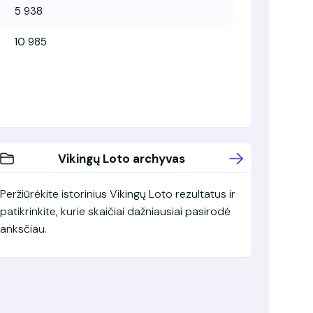
5 938
10 985
Vikingų Loto archyvas
Peržiūrėkite istorinius Vikingų Loto rezultatus ir
patikrinkite, kurie skaičiai dažniausiai pasirodė
anksčiau.