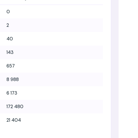
0
2
40
143
657
8 988
6 173
172 480
21 404