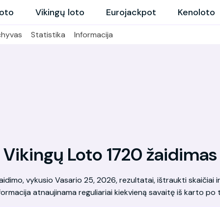
loto
Vikingų loto
Eurojackpot
Kenoloto
chyvas
Statistika
Informacija
Vikingų Loto 1720 žaidimas
dimo, vykusio Vasario 25, 2026, rezultatai, ištraukti skaičiai ir 
formacija atnaujinama reguliariai kiekvieną savaitę iš karto po t