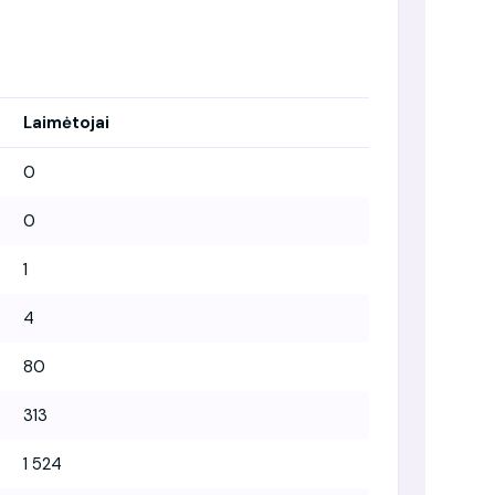
Laimėtojai
0
0
1
4
80
313
1 524