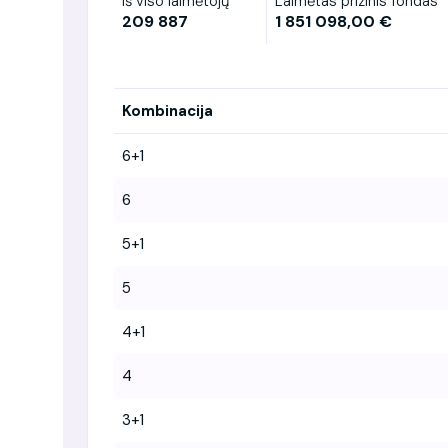
Iš viso laimėtojų
Laimėtas prizinis fondas
209 887
1 851 098,00 €
Kombinacija
6+1
6
5+1
5
4+1
4
3+1