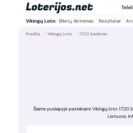
Tele
Vikingų Loto:
Bilietų tikrinimas
Rezultatai
Ar
Pradžia
Vikingų Loto
1720 žaidimas
Šiame puslapyje pateikiami Vikingų loto 1720 žai
Lietuvos. In