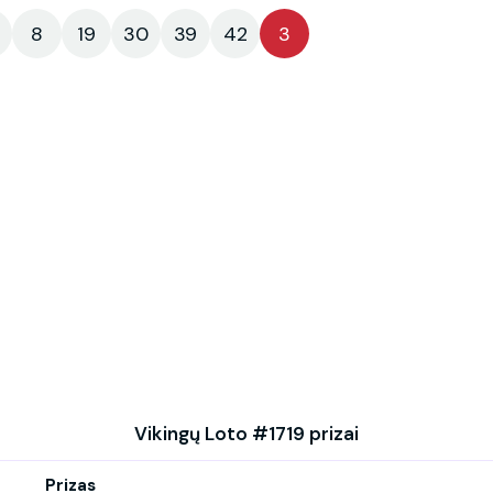
8
19
30
39
42
3
Vikingų Loto #1719 prizai
Prizas