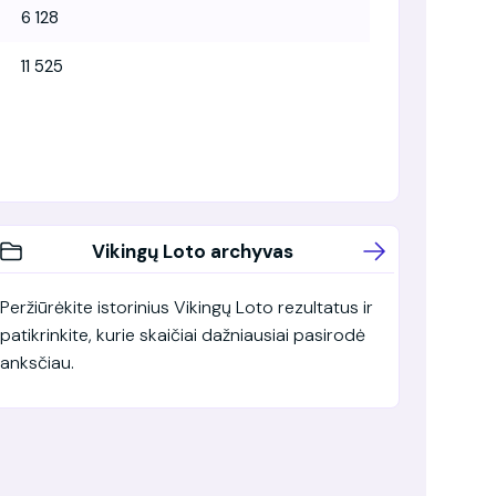
6 128
11 525
Vikingų Loto archyvas
Peržiūrėkite istorinius Vikingų Loto rezultatus ir
patikrinkite, kurie skaičiai dažniausiai pasirodė
anksčiau.