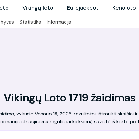
loto
Vikingų loto
Eurojackpot
Kenoloto
chyvas
Statistika
Informacija
Vikingų Loto 1719 žaidimas
dimo, vykusio Vasario 18, 2026, rezultatai, ištraukti skaičiai ir 
formacija atnaujinama reguliariai kiekvieną savaitę iš karto po t