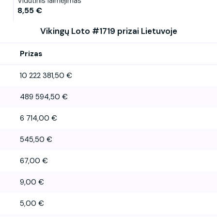
Vidutinis laimėjimas
8,55 €
Vikingų Loto #1719 prizai Lietuvoje
Prizas
10 222 381,50 €
489 594,50 €
6 714,00 €
545,50 €
67,00 €
9,00 €
5,00 €