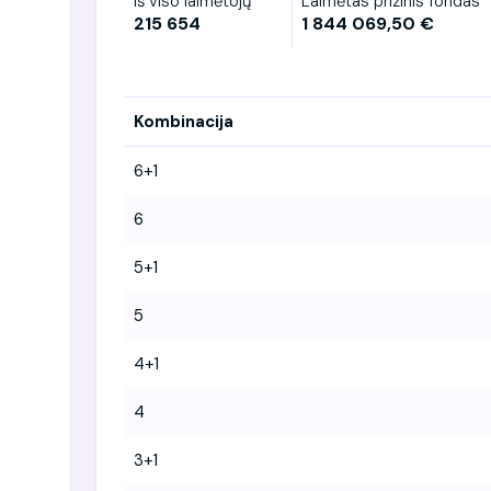
Iš viso laimėtojų
Laimėtas prizinis fondas
215 654
1 844 069,50 €
Kombinacija
6+1
6
5+1
5
4+1
4
3+1