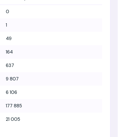
0
1
49
164
637
9 807
6 106
177 885
21 005