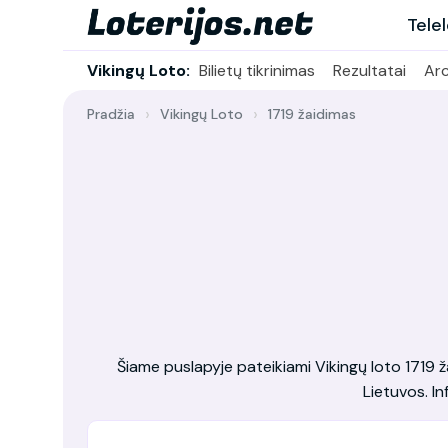
Tele
Vikingų Loto:
Bilietų tikrinimas
Rezultatai
Ar
Pradžia
Vikingų Loto
1719 žaidimas
Šiame puslapyje pateikiami Vikingų loto 1719 žai
Lietuvos. In