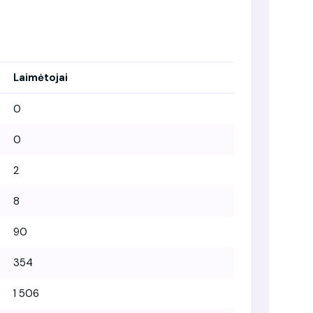
Laimėtojai
0
0
2
8
90
354
1 506