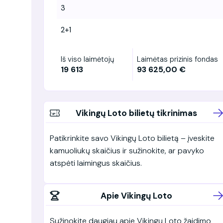
3
2+1
Iš viso laimėtojų
Laimėtas prizinis fondas
19 613
93 625,00 €
Vikingų Loto bilietų tikrinimas
Patikrinkite savo Vikingų Loto bilietą – įveskite
kamuoliukų skaičius ir sužinokite, ar pavyko
atspėti laimingus skaičius.
Apie Vikingų Loto
Sužinokite daugiau apie Vikingų Loto žaidimo