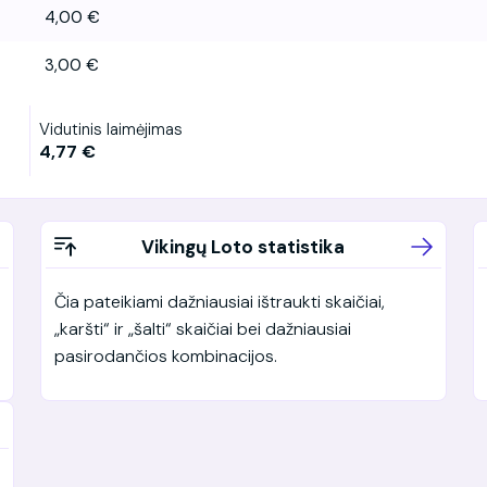
4,00 €
3,00 €
Vidutinis laimėjimas
4,77 €
Vikingų Loto statistika
Čia pateikiami dažniausiai ištraukti skaičiai,
„karšti“ ir „šalti“ skaičiai bei dažniausiai
pasirodančios kombinacijos.