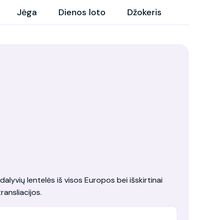
Jėga
Dienos loto
Džokeris
dalyvių lentelės iš visos Europos bei išskirtinai
ransliacijos.