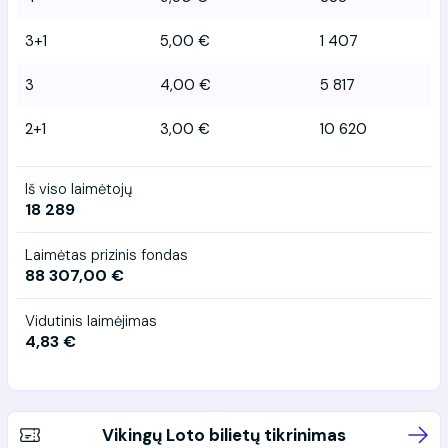
3+1
5,00 €
1 407
3
4,00 €
5 817
2+1
3,00 €
10 620
Iš viso laimėtojų
18 289
Laimėtas prizinis fondas
88 307,00 €
Vidutinis laimėjimas
4,83 €
Vikingų Loto bilietų tikrinimas