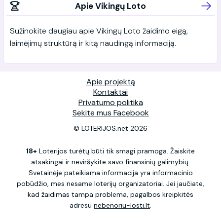
Apie Vikingų Loto
Sužinokite daugiau apie Vikingų Loto žaidimo eigą,
laimėjimų struktūrą ir kitą naudingą informaciją.
Apie projektą
Kontaktai
Privatumo politika
Sekite mus Facebook
© LOTERIJOS.net 2026
18+
Loterijos turėtų būti tik smagi pramoga. Žaiskite
atsakingai ir neviršykite savo finansinių galimybių.
Svetainėje pateikiama informacija yra informacinio
pobūdžio, mes nesame loterijų organizatoriai. Jei jaučiate,
kad žaidimas tampa problema, pagalbos kreipkitės
adresu
nebenoriu-losti.lt
.