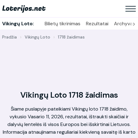
›
Vikingų Loto:
Bilietų tikrinimas
Rezultatai
Archyvas
Pradžia
Vikingų Loto
1718 žaidimas
Vikingų Loto 1718 žaidimas
Šiame puslapyje pateikiami Vikingų loto 1718 žaidimo,
vykusio Vasario 11, 2026, rezultatai, ištraukti skaičiai ir
dalyvių lentelės iš visos Europos bei išskirtinai Lietuvos.
Informacija atnaujinama reguliariai kiekvieną savaitę iš karto