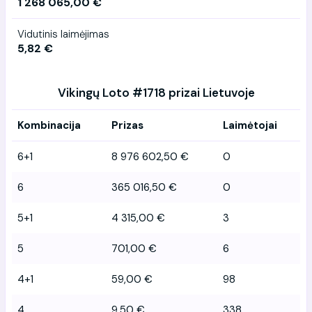
1 268 065,00 €
Vidutinis laimėjimas
5,82 €
Vikingų Loto #1718 prizai Lietuvoje
Kombinacija
Prizas
Laimėtojai
6+1
8 976 602,50 €
0
6
365 016,50 €
0
5+1
4 315,00 €
3
5
701,00 €
6
4+1
59,00 €
98
4
9,50 €
338