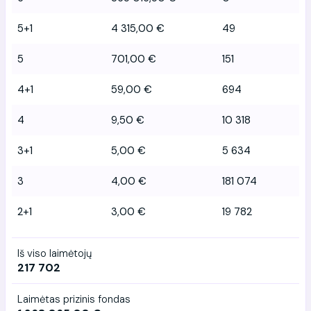
5+1
4 315,00 €
49
5
701,00 €
151
4+1
59,00 €
694
4
9,50 €
10 318
3+1
5,00 €
5 634
3
4,00 €
181 074
2+1
3,00 €
19 782
Iš viso laimėtojų
217 702
Laimėtas prizinis fondas