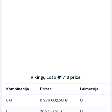
Vikingų Loto #1718 prizai
Kombinacija
Prizas
Laimėtojai
6+1
8 976 602,50 €
0
6
365 016,50 €
0