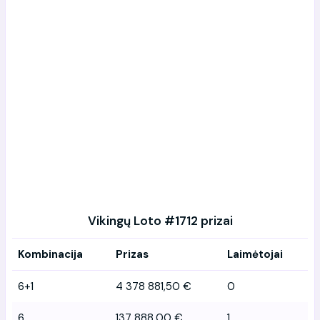
Vikingų Loto #1712 prizai
Kombinacija
Prizas
Laimėtojai
6+1
4 378 881,50 €
0
6
137 888,00 €
1