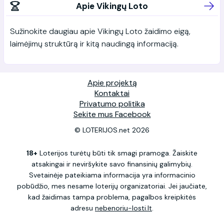
Apie Vikingų Loto
Sužinokite daugiau apie Vikingų Loto žaidimo eigą,
laimėjimų struktūrą ir kitą naudingą informaciją.
Apie projektą
Kontaktai
Privatumo politika
Sekite mus Facebook
© LOTERIJOS.net 2026
18+
Loterijos turėtų būti tik smagi pramoga. Žaiskite
atsakingai ir neviršykite savo finansinių galimybių.
Svetainėje pateikiama informacija yra informacinio
pobūdžio, mes nesame loterijų organizatoriai. Jei jaučiate,
kad žaidimas tampa problema, pagalbos kreipkitės
adresu
nebenoriu-losti.lt
.