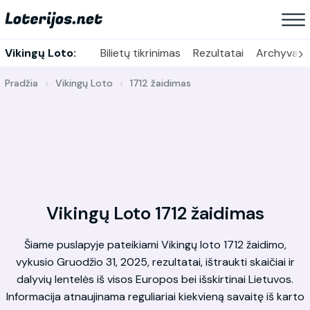
›
Vikingų Loto:
Bilietų tikrinimas
Rezultatai
Archyvas
Pradžia
Vikingų Loto
1712 žaidimas
Vikingų Loto 1712 žaidimas
Šiame puslapyje pateikiami Vikingų loto 1712 žaidimo,
vykusio Gruodžio 31, 2025, rezultatai, ištraukti skaičiai ir
dalyvių lentelės iš visos Europos bei išskirtinai Lietuvos.
Informacija atnaujinama reguliariai kiekvieną savaitę iš karto