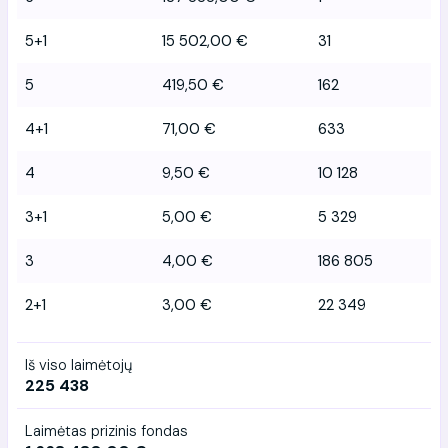
5+1
15 502,00 €
31
5
419,50 €
162
4+1
71,00 €
633
4
9,50 €
10 128
3+1
5,00 €
5 329
3
4,00 €
186 805
2+1
3,00 €
22 349
Iš viso laimėtojų
225 438
Laimėtas prizinis fondas