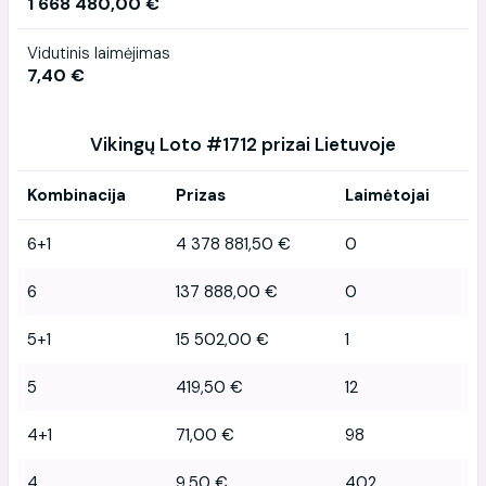
1 668 480,00 €
Vidutinis laimėjimas
7,40 €
Vikingų Loto #1712 prizai Lietuvoje
Kombinacija
Prizas
Laimėtojai
6+1
4 378 881,50 €
0
6
137 888,00 €
0
5+1
15 502,00 €
1
5
419,50 €
12
4+1
71,00 €
98
4
9,50 €
402