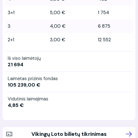
3+1
5,00 €
1 754
3
4,00 €
6 875
2+1
3,00 €
12 552
Iš viso laimėtojų
21 694
Laimėtas prizinis fondas
105 239,00 €
Vidutinis laimėjimas
4,85 €
Vikingų Loto bilietų tikrinimas