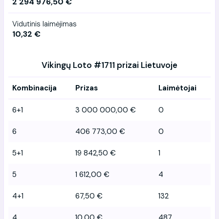
2 294 976,50 €
Vidutinis laimėjimas
10,32 €
Vikingų Loto #1711 prizai Lietuvoje
Kombinacija
Prizas
Laimėtojai
6+1
3 000 000,00 €
0
6
406 773,00 €
0
5+1
19 842,50 €
1
5
1 612,00 €
4
4+1
67,50 €
132
4
10,00 €
487