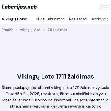
›
Vikingų Loto:
Bilietų tikrinimas
Rezultatai
Archyvas
Pradžia
Vikingų Loto
1711 žaidimas
Vikingų Loto 1711 žaidimas
Šiame puslapyje pateikiami Vikingų loto 1711 žaidimo, vykusio
Gruodžio 24, 2025, rezultatai, ištraukti skaičiai ir dalyvių
lentelės iš visos Europos bei išskirtinai Lietuvos. Informacija
atnaujinama reguliariai kiekvieną savaitę iš karto po