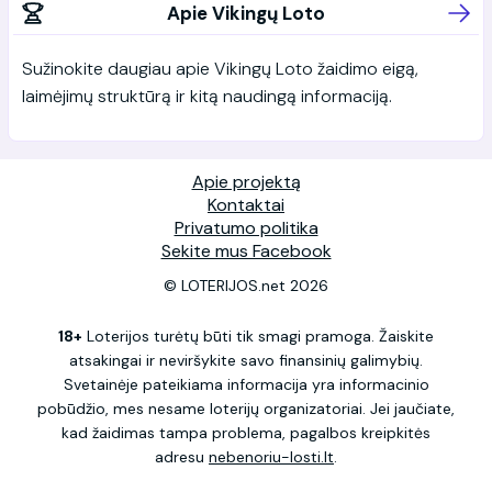
Apie Vikingų Loto
Sužinokite daugiau apie Vikingų Loto žaidimo eigą,
laimėjimų struktūrą ir kitą naudingą informaciją.
Apie projektą
Kontaktai
Privatumo politika
Sekite mus Facebook
© LOTERIJOS.net 2026
18+
Loterijos turėtų būti tik smagi pramoga. Žaiskite
atsakingai ir neviršykite savo finansinių galimybių.
Svetainėje pateikiama informacija yra informacinio
pobūdžio, mes nesame loterijų organizatoriai. Jei jaučiate,
kad žaidimas tampa problema, pagalbos kreipkitės
adresu
nebenoriu-losti.lt
.