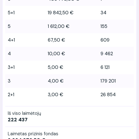
5+1
19 842,50 €
34
5
1 612,00 €
155
4+1
67,50 €
609
4
10,00 €
9 462
3+1
5,00 €
6 121
3
4,00 €
179 201
2+1
3,00 €
26 854
Iš viso laimėtojų
222 437
Laimėtas prizinis fondas