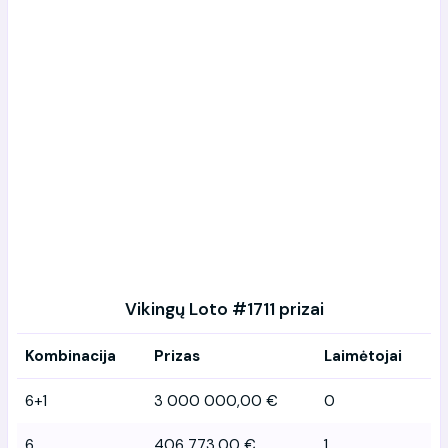
Vikingų Loto #1711 prizai
Kombinacija
Prizas
Laimėtojai
6+1
3 000 000,00 €
0
6
406 773,00 €
1