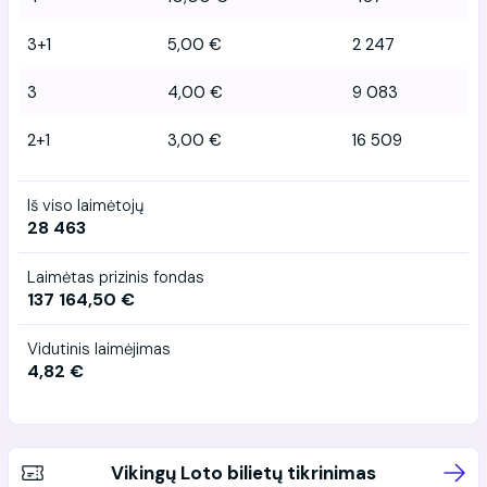
3+1
5,00 €
2 247
3
4,00 €
9 083
2+1
3,00 €
16 509
Iš viso laimėtojų
28 463
Laimėtas prizinis fondas
137 164,50 €
Vidutinis laimėjimas
4,82 €
Vikingų Loto bilietų tikrinimas