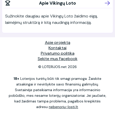
Apie Vikingų Loto
Sužinokite daugiau apie Vikingų Loto žaidimo eigą,
laimėjimų struktūrą ir kitą naudingą informaciją.
Apie projektą
Kontaktai
Privatumo politika
Sekite mus Facebook
© LOTERIJOS.net 2026
18+
Loterijos turėtų būti tik smagi pramoga. Žaiskite
atsakingai ir neviršykite savo finansinių galimybių.
Svetainėje pateikiama informacija yra informacinio
pobūdžio, mes nesame loterijų organizatoriai. Jei jaučiate,
kad žaidimas tampa problema, pagalbos kreipkitės
adresu
nebenoriu-losti.lt
.