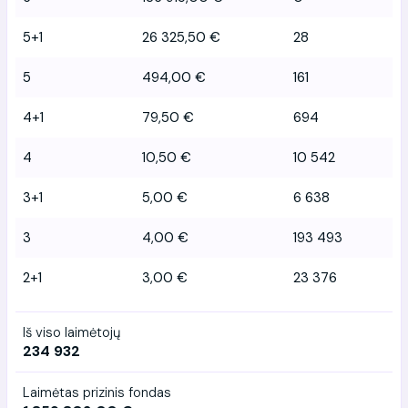
5+1
26 325,50 €
28
5
494,00 €
161
4+1
79,50 €
694
4
10,50 €
10 542
3+1
5,00 €
6 638
3
4,00 €
193 493
2+1
3,00 €
23 376
Iš viso laimėtojų
234 932
Laimėtas prizinis fondas