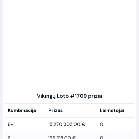
Vikingų Loto #1709 prizai
Kombinacija
Prizas
Laimėtojai
6+1
15 270 303,00 €
0
6
136 915,00 €
0