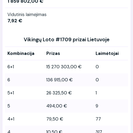
1 859 802,00 €
Vidutinis laimėjimas
7,92 €
Vikingų Loto #1709 prizai Lietuvoje
Kombinacija
Prizas
Laimėtojai
6+1
15 270 303,00 €
0
6
136 915,00 €
0
5+1
26 325,50 €
1
5
494,00 €
9
4+1
79,50 €
77
4
10,50 €
317