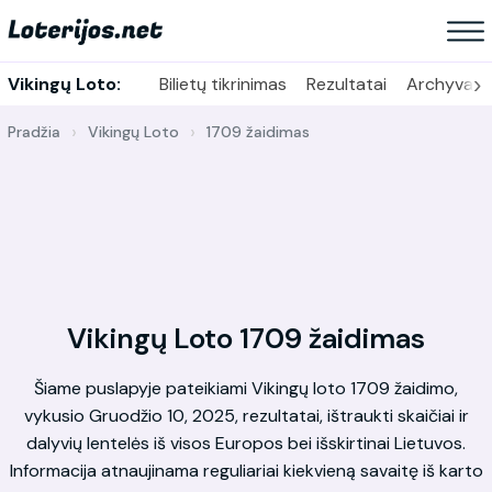
›
Vikingų Loto:
Bilietų tikrinimas
Rezultatai
Archyvas
Pradžia
Vikingų Loto
1709 žaidimas
Vikingų Loto 1709 žaidimas
Šiame puslapyje pateikiami Vikingų loto 1709 žaidimo,
vykusio Gruodžio 10, 2025, rezultatai, ištraukti skaičiai ir
dalyvių lentelės iš visos Europos bei išskirtinai Lietuvos.
Informacija atnaujinama reguliariai kiekvieną savaitę iš karto