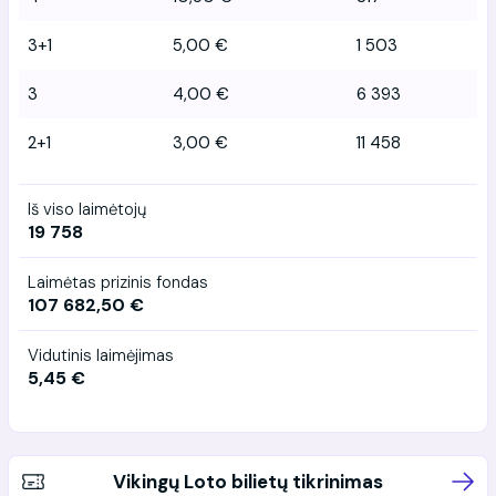
3+1
5,00 €
1 503
3
4,00 €
6 393
2+1
3,00 €
11 458
Iš viso laimėtojų
19 758
Laimėtas prizinis fondas
107 682,50 €
Vidutinis laimėjimas
5,45 €
Vikingų Loto bilietų tikrinimas