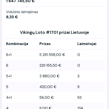
1 647 745,50 €
Vidutinis laimėjimas
8,33 €
Vikingų Loto #1701 prizai Lietuvoje
Kombinacija
Prizas
Laimėtojai
6+1
5 291 558,00 €
0
6
229 155,50 €
0
5+1
3 880,00 €
3
5
420,00 €
9
4+1
56,00 €
93
4
9,00 €
314