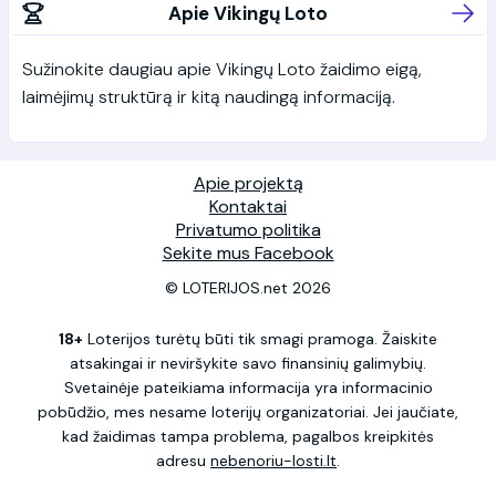
Apie Vikingų Loto
Sužinokite daugiau apie Vikingų Loto žaidimo eigą,
laimėjimų struktūrą ir kitą naudingą informaciją.
Apie projektą
Kontaktai
Privatumo politika
Sekite mus Facebook
© LOTERIJOS.net 2026
18+
Loterijos turėtų būti tik smagi pramoga. Žaiskite
atsakingai ir neviršykite savo finansinių galimybių.
Svetainėje pateikiama informacija yra informacinio
pobūdžio, mes nesame loterijų organizatoriai. Jei jaučiate,
kad žaidimas tampa problema, pagalbos kreipkitės
adresu
nebenoriu-losti.lt
.