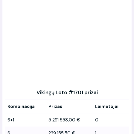
Vikingų Loto #1701 prizai
Kombinacija
Prizas
Laimėtojai
6+1
5 291 558,00 €
0
6
229 155,50 €
1