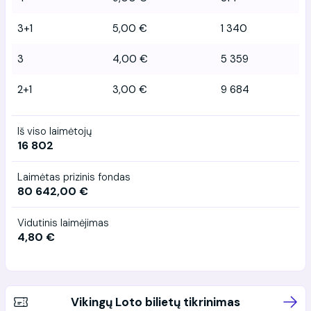
3+1
5,00 €
1 340
3
4,00 €
5 359
2+1
3,00 €
9 684
Iš viso laimėtojų
16 802
Laimėtas prizinis fondas
80 642,00 €
Vidutinis laimėjimas
4,80 €
Vikingų Loto bilietų tikrinimas