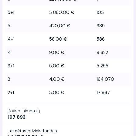
5+1
3 880,00 €
103
5
420,00 €
389
4+1
56,00 €
586
4
9,00 €
9 622
3+1
5,00 €
5 255
3
4,00 €
164 070
2+1
3,00 €
17 867
Iš viso laimėtojų
197 893
Laimėtas prizinis fondas