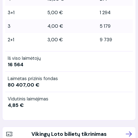
3+1
5,00 €
1 294
3
4,00 €
5 179
2+1
3,00 €
9 739
Iš viso laimėtojų
16 564
Laimėtas prizinis fondas
80 407,00 €
Vidutinis laimėjimas
4,85 €
Vikingų Loto bilietų tikrinimas