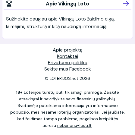
Apie Vikingų Loto
Sužinokite daugiau apie Vikingų Loto žaidimo eigą,
laimėjimų struktūrą ir kitą naudingą informaciją.
Apie projektą
Kontaktai
Privatumo politika
Sekite mus Facebook
© LOTERIJOS.net 2026
18+
Loterijos turėtų būti tik smagi pramoga. Žaiskite
atsakingai ir neviršykite savo finansinių galimybių.
Svetainėje pateikiama informacija yra informacinio
pobūdžio, mes nesame loterijų organizatoriai. Jei jaučiate,
kad žaidimas tampa problema, pagalbos kreipkitės
adresu
nebenoriu-losti.lt
.