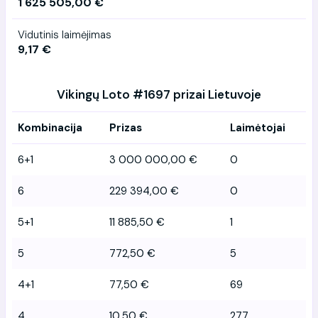
1 625 505,00 €
Vidutinis laimėjimas
9,17 €
Vikingų Loto #1697 prizai Lietuvoje
Kombinacija
Prizas
Laimėtojai
6+1
3 000 000,00 €
0
6
229 394,00 €
0
5+1
11 885,50 €
1
5
772,50 €
5
4+1
77,50 €
69
4
10,50 €
277