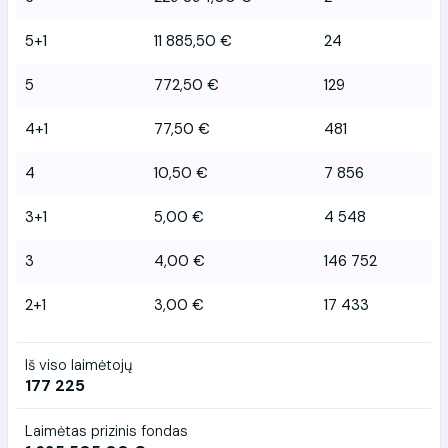
5+1
11 885,50 €
24
5
772,50 €
129
4+1
77,50 €
481
4
10,50 €
7 856
3+1
5,00 €
4 548
3
4,00 €
146 752
2+1
3,00 €
17 433
Iš viso laimėtojų
177 225
Laimėtas prizinis fondas