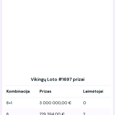
Vikingų Loto #1697 prizai
Kombinacija
Prizas
Laimėtojai
6+1
3 000 000,00 €
0
6
229 394,00 €
2