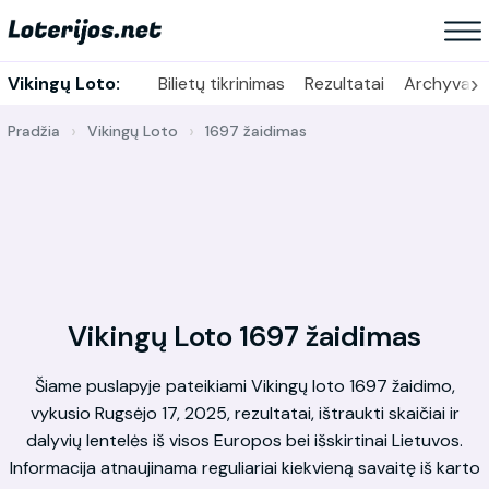
›
Vikingų Loto:
Bilietų tikrinimas
Rezultatai
Archyvas
Pradžia
Vikingų Loto
1697 žaidimas
Vikingų Loto 1697 žaidimas
Šiame puslapyje pateikiami Vikingų loto 1697 žaidimo,
vykusio Rugsėjo 17, 2025, rezultatai, ištraukti skaičiai ir
dalyvių lentelės iš visos Europos bei išskirtinai Lietuvos.
Informacija atnaujinama reguliariai kiekvieną savaitę iš karto