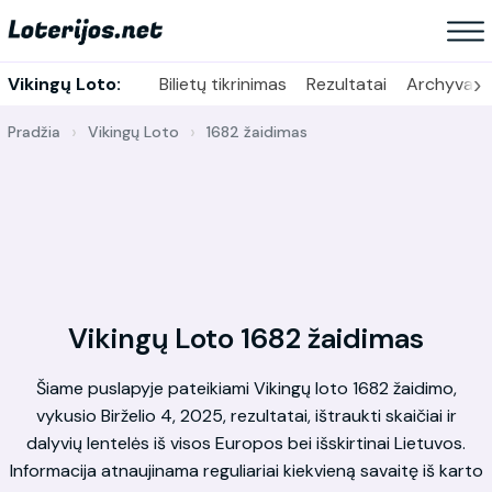
›
Vikingų Loto:
Bilietų tikrinimas
Rezultatai
Archyvas
Pradžia
Vikingų Loto
1682 žaidimas
Vikingų Loto 1682 žaidimas
Šiame puslapyje pateikiami Vikingų loto 1682 žaidimo,
vykusio Birželio 4, 2025, rezultatai, ištraukti skaičiai ir
dalyvių lentelės iš visos Europos bei išskirtinai Lietuvos.
Informacija atnaujinama reguliariai kiekvieną savaitę iš karto