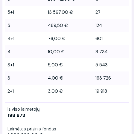
5+1
13 567,00 €
27
5
489,50 €
124
4+1
76,00 €
601
4
10,00 €
8 734
3+1
5,00 €
5 543
3
4,00 €
163 726
2+1
3,00 €
19 918
Iš viso laimėtojų
198 673
Laimėtas prizinis fondas