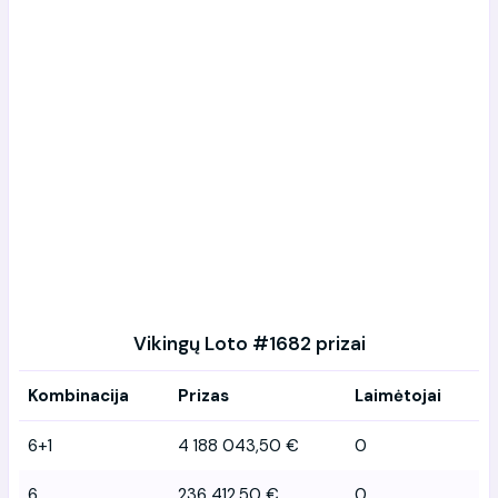
Vikingų Loto #1682 prizai
Kombinacija
Prizas
Laimėtojai
6+1
4 188 043,50 €
0
6
236 412,50 €
0