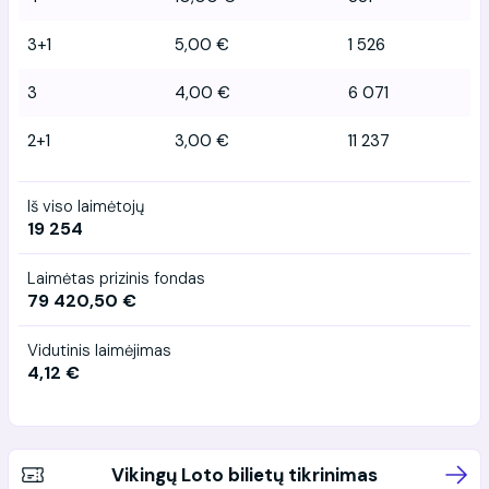
3+1
5,00 €
1 526
3
4,00 €
6 071
2+1
3,00 €
11 237
Iš viso laimėtojų
19 254
Laimėtas prizinis fondas
79 420,50 €
Vidutinis laimėjimas
4,12 €
Vikingų Loto bilietų tikrinimas