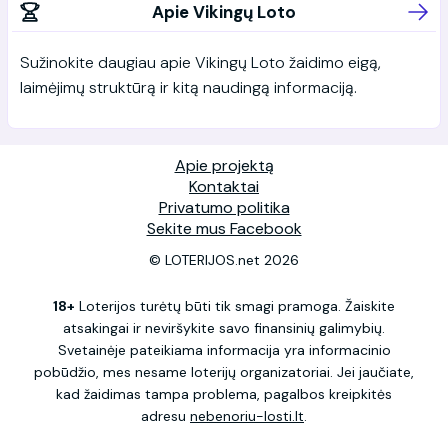
Apie Vikingų Loto
Sužinokite daugiau apie Vikingų Loto žaidimo eigą,
laimėjimų struktūrą ir kitą naudingą informaciją.
Apie projektą
Kontaktai
Privatumo politika
Sekite mus Facebook
© LOTERIJOS.net 2026
18+
Loterijos turėtų būti tik smagi pramoga. Žaiskite
atsakingai ir neviršykite savo finansinių galimybių.
Svetainėje pateikiama informacija yra informacinio
pobūdžio, mes nesame loterijų organizatoriai. Jei jaučiate,
kad žaidimas tampa problema, pagalbos kreipkitės
adresu
nebenoriu-losti.lt
.