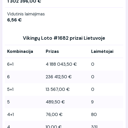
1 302 396,00 €
Vidutinis laimėjimas
6,56 €
Vikingų Loto #1682 prizai Lietuvoje
Kombinacija
Prizas
Laimėtojai
6+1
4 188 043,50 €
0
6
236 412,50 €
0
5+1
13 567,00 €
0
5
489,50 €
9
4+1
76,00 €
80
4
10,00 €
331