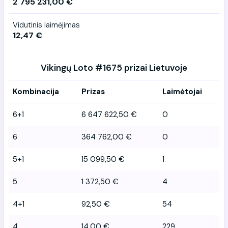
2 795 231,00 €
Vidutinis laimėjimas
12,47 €
Vikingų Loto #1675 prizai Lietuvoje
Kombinacija
Prizas
Laimėtojai
6+1
6 647 622,50 €
0
6
364 762,00 €
0
5+1
15 099,50 €
1
5
1 372,50 €
4
4+1
92,50 €
54
4
14,00 €
229