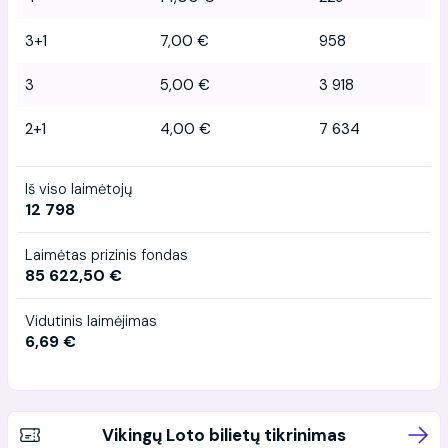
3+1
7,00 €
958
3
5,00 €
3 918
2+1
4,00 €
7 634
Iš viso laimėtojų
12 798
Laimėtas prizinis fondas
85 622,50 €
Vidutinis laimėjimas
6,69 €
Vikingų Loto bilietų tikrinimas