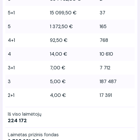
5+1
15 099,50 €
37
5
1 372,50 €
165
4+1
92,50 €
768
4
14,00 €
10 610
3+1
7,00 €
7 712
3
5,00 €
187 487
2+1
4,00 €
17 391
Iš viso laimėtojų
224 172
Laimėtas prizinis fondas