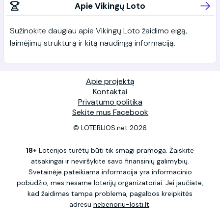
Apie Vikingų Loto
Sužinokite daugiau apie Vikingų Loto žaidimo eigą,
laimėjimų struktūrą ir kitą naudingą informaciją.
Apie projektą
Kontaktai
Privatumo politika
Sekite mus Facebook
© LOTERIJOS.net 2026
18+
Loterijos turėtų būti tik smagi pramoga. Žaiskite
atsakingai ir neviršykite savo finansinių galimybių.
Svetainėje pateikiama informacija yra informacinio
pobūdžio, mes nesame loterijų organizatoriai. Jei jaučiate,
kad žaidimas tampa problema, pagalbos kreipkitės
adresu
nebenoriu-losti.lt
.