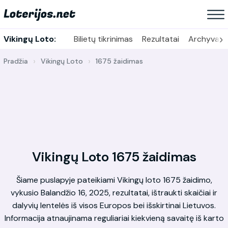
›
Vikingų Loto:
Bilietų tikrinimas
Rezultatai
Archyvas
Pradžia
Vikingų Loto
1675 žaidimas
Vikingų Loto 1675 žaidimas
Šiame puslapyje pateikiami Vikingų loto 1675 žaidimo,
vykusio Balandžio 16, 2025, rezultatai, ištraukti skaičiai ir
dalyvių lentelės iš visos Europos bei išskirtinai Lietuvos.
Informacija atnaujinama reguliariai kiekvieną savaitę iš karto