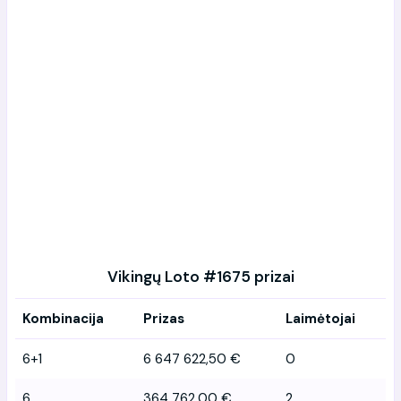
Vikingų Loto #1675 prizai
Kombinacija
Prizas
Laimėtojai
6+1
6 647 622,50 €
0
6
364 762,00 €
2