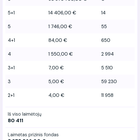
5+1
14 406,00 €
14
5
1 746,00 €
55
4+1
84,00 €
650
4
1 550,00 €
2 994
3+1
7,00 €
5 510
3
5,00 €
59 230
2+1
4,00 €
11 958
Iš viso laimėtojų
80 411
Laimėtas prizinis fondas