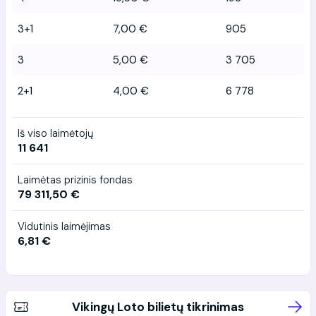
3+1
7,00 €
905
3
5,00 €
3 705
2+1
4,00 €
6 778
Iš viso laimėtojų
11 641
Laimėtas prizinis fondas
79 311,50 €
Vidutinis laimėjimas
6,81 €
Vikingų Loto bilietų tikrinimas