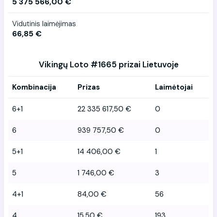
5 375 566,00 €
Vidutinis laimėjimas
66,85 €
Vikingų Loto #1665 prizai Lietuvoje
Kombinacija
Prizas
Laimėtojai
6+1
22 335 617,50 €
0
6
939 757,50 €
0
5+1
14 406,00 €
1
5
1 746,00 €
3
4+1
84,00 €
56
4
15,50 €
193