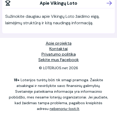
Apie Vikingų Loto
Sužinokite daugiau apie Vikingų Loto žaidimo eigą,
laimėjimų struktūrą ir kitą naudingą informaciją.
Apie projektą
Kontaktai
Privatumo politika
Sekite mus Facebook
© LOTERIJOS.net 2026
18+
Loterijos turėtų būti tik smagi pramoga. Žaiskite
atsakingai ir neviršykite savo finansinių galimybių.
Svetainėje pateikiama informacija yra informacinio
pobūdžio, mes nesame loterijų organizatoriai. Jei jaučiate,
kad žaidimas tampa problema, pagalbos kreipkitės
adresu
nebenoriu-losti.lt
.