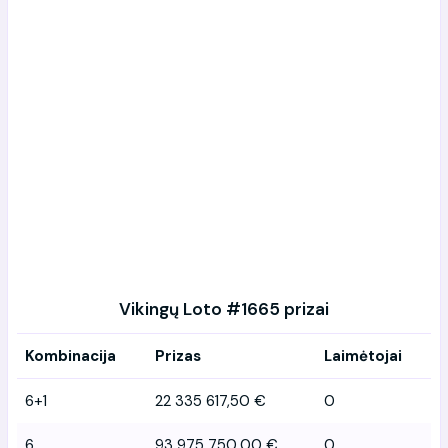
Vikingų Loto #1665 prizai
Kombinacija
Prizas
Laimėtojai
6+1
22 335 617,50 €
0
6
93 975 750,00 €
0