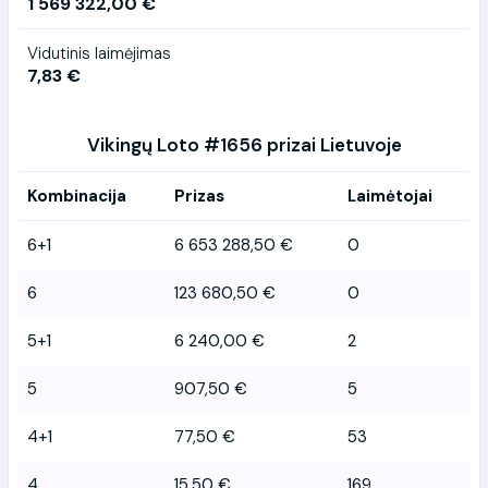
1 569 322,00 €
Vidutinis laimėjimas
7,83 €
Vikingų Loto #1656 prizai Lietuvoje
Kombinacija
Prizas
Laimėtojai
6+1
6 653 288,50 €
0
6
123 680,50 €
0
5+1
6 240,00 €
2
5
907,50 €
5
4+1
77,50 €
53
4
15,50 €
169