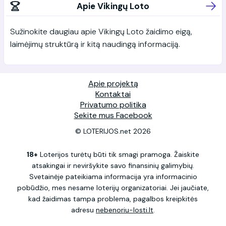
Apie Vikingų Loto
Sužinokite daugiau apie Vikingų Loto žaidimo eigą,
laimėjimų struktūrą ir kitą naudingą informaciją.
Apie projektą
Kontaktai
Privatumo politika
Sekite mus Facebook
© LOTERIJOS.net 2026
18+
Loterijos turėtų būti tik smagi pramoga. Žaiskite
atsakingai ir neviršykite savo finansinių galimybių.
Svetainėje pateikiama informacija yra informacinio
pobūdžio, mes nesame loterijų organizatoriai. Jei jaučiate,
kad žaidimas tampa problema, pagalbos kreipkitės
adresu
nebenoriu-losti.lt
.