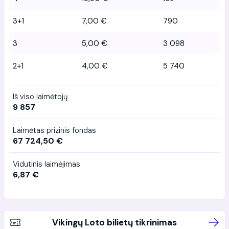
3+1
7,00 €
790
3
5,00 €
3 098
2+1
4,00 €
5 740
Iš viso laimėtojų
9 857
Laimėtas prizinis fondas
67 724,50 €
Vidutinis laimėjimas
6,87 €
Vikingų Loto bilietų tikrinimas