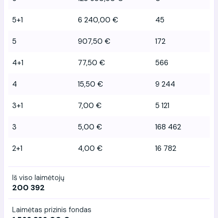
5+1
6 240,00 €
45
5
907,50 €
172
4+1
77,50 €
566
4
15,50 €
9 244
3+1
7,00 €
5 121
3
5,00 €
168 462
2+1
4,00 €
16 782
Iš viso laimėtojų
200 392
Laimėtas prizinis fondas