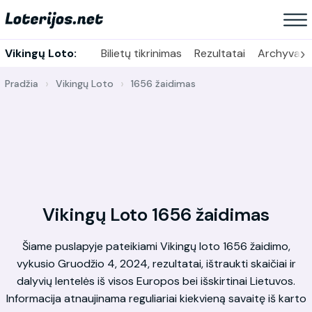
›
Vikingų Loto:
Bilietų tikrinimas
Rezultatai
Archyvas
Pradžia
Vikingų Loto
1656 žaidimas
Vikingų Loto 1656 žaidimas
Šiame puslapyje pateikiami Vikingų loto 1656 žaidimo,
vykusio Gruodžio 4, 2024, rezultatai, ištraukti skaičiai ir
dalyvių lentelės iš visos Europos bei išskirtinai Lietuvos.
Informacija atnaujinama reguliariai kiekvieną savaitę iš karto