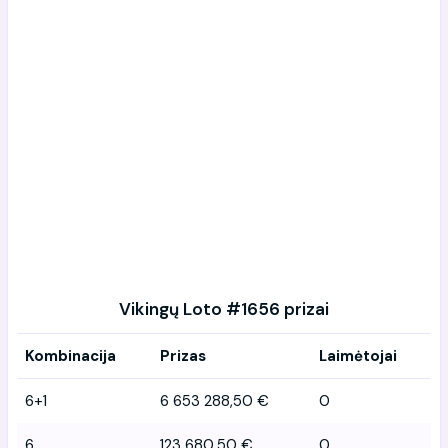
Vikingų Loto #1656 prizai
Kombinacija
Prizas
Laimėtojai
6+1
6 653 288,50 €
0
6
123 680,50 €
0