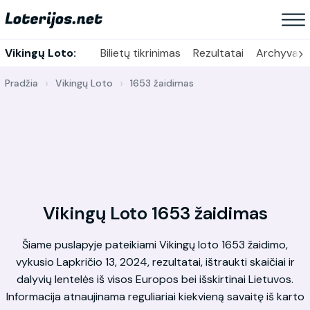
›
Vikingų Loto:
Bilietų tikrinimas
Rezultatai
Archyvas
Pradžia
Vikingų Loto
1653 žaidimas
Vikingų Loto 1653 žaidimas
Šiame puslapyje pateikiami Vikingų loto 1653 žaidimo,
vykusio Lapkričio 13, 2024, rezultatai, ištraukti skaičiai ir
dalyvių lentelės iš visos Europos bei išskirtinai Lietuvos.
Informacija atnaujinama reguliariai kiekvieną savaitę iš karto