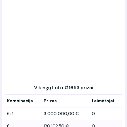
Vikingų Loto #1653 prizai
Kombinacija
Prizas
Laimėtojai
6+1
3 000 000,00 €
0
6
120 102,50 €
0