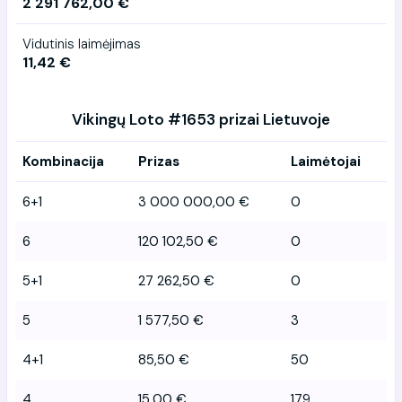
2 291 762,00 €
Vidutinis laimėjimas
11,42 €
Vikingų Loto #1653 prizai Lietuvoje
Kombinacija
Prizas
Laimėtojai
6+1
3 000 000,00 €
0
6
120 102,50 €
0
5+1
27 262,50 €
0
5
1 577,50 €
3
4+1
85,50 €
50
4
15,00 €
179