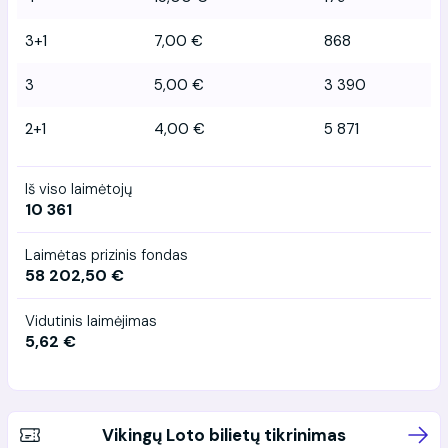
3+1
7,00 €
868
3
5,00 €
3 390
2+1
4,00 €
5 871
Iš viso laimėtojų
10 361
Laimėtas prizinis fondas
58 202,50 €
Vidutinis laimėjimas
5,62 €
Vikingų Loto bilietų tikrinimas