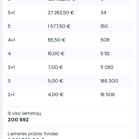
5+1
27 262,50 €
34
5
1 577,50 €
150
4+1
85,50 €
508
4
15,00 €
9 112
3+1
7,00 €
5 082
3
5,00 €
169 300
2+1
4,00 €
16 506
Iš viso laimėtojų
200 692
Laimėtas prizinis fondas