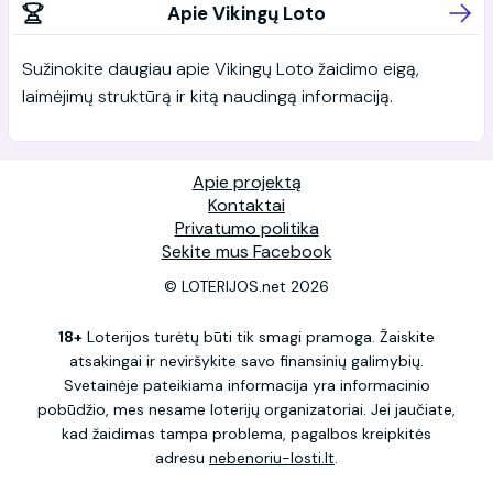
Apie Vikingų Loto
Sužinokite daugiau apie Vikingų Loto žaidimo eigą,
laimėjimų struktūrą ir kitą naudingą informaciją.
Apie projektą
Kontaktai
Privatumo politika
Sekite mus Facebook
© LOTERIJOS.net 2026
18+
Loterijos turėtų būti tik smagi pramoga. Žaiskite
atsakingai ir neviršykite savo finansinių galimybių.
Svetainėje pateikiama informacija yra informacinio
pobūdžio, mes nesame loterijų organizatoriai. Jei jaučiate,
kad žaidimas tampa problema, pagalbos kreipkitės
adresu
nebenoriu-losti.lt
.