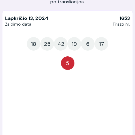
po transliacijos.
Lapkričio 13, 2024
1653
Žaidimo data
Tiražo nr.
18
25
42
19
6
17
5