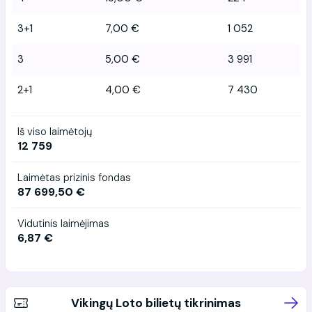
3+1
7,00 €
1 052
3
5,00 €
3 991
2+1
4,00 €
7 430
Iš viso laimėtojų
12 759
Laimėtas prizinis fondas
87 699,50 €
Vidutinis laimėjimas
6,87 €
Vikingų Loto bilietų tikrinimas