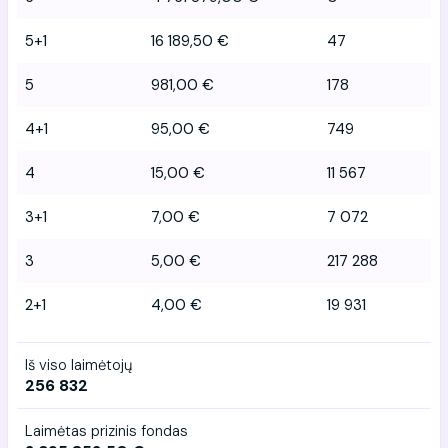
5+1
16 189,50 €
47
5
981,00 €
178
4+1
95,00 €
749
4
15,00 €
11 567
3+1
7,00 €
7 072
3
5,00 €
217 288
2+1
4,00 €
19 931
Iš viso laimėtojų
256 832
Laimėtas prizinis fondas