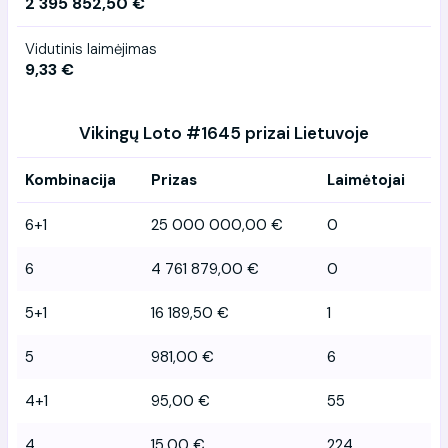
2 395 852,50 €
Vidutinis laimėjimas
9,33 €
Vikingų Loto #1645 prizai Lietuvoje
Kombinacija
Prizas
Laimėtojai
6+1
25 000 000,00 €
0
6
4 761 879,00 €
0
5+1
16 189,50 €
1
5
981,00 €
6
4+1
95,00 €
55
4
15,00 €
224