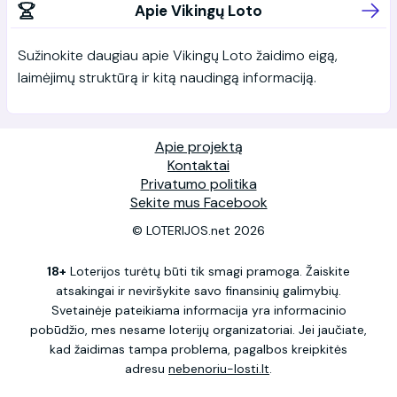
Apie Vikingų Loto
Sužinokite daugiau apie Vikingų Loto žaidimo eigą,
laimėjimų struktūrą ir kitą naudingą informaciją.
Apie projektą
Kontaktai
Privatumo politika
Sekite mus Facebook
© LOTERIJOS.net 2026
18+
Loterijos turėtų būti tik smagi pramoga. Žaiskite
atsakingai ir neviršykite savo finansinių galimybių.
Svetainėje pateikiama informacija yra informacinio
pobūdžio, mes nesame loterijų organizatoriai. Jei jaučiate,
kad žaidimas tampa problema, pagalbos kreipkitės
adresu
nebenoriu-losti.lt
.