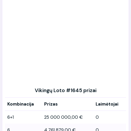
Vikingų Loto #1645 prizai
Kombinacija
Prizas
Laimėtojai
6+1
25 000 000,00 €
0
6
4 761 879,00 €
0