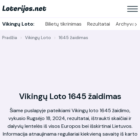
›
Vikingų Loto:
Bilietų tikrinimas
Rezultatai
Archyvas
Pradžia
Vikingų Loto
1645 žaidimas
Vikingų Loto 1645 žaidimas
Šiame puslapyje pateikiami Vikingų loto 1645 žaidimo,
vykusio Rugsėjo 18, 2024, rezultatai, ištraukti skaičiai ir
dalyvių lentelės iš visos Europos bei išskirtinai Lietuvos.
Informacija atnaujinama reguliariai kiekvieną savaitę iš karto