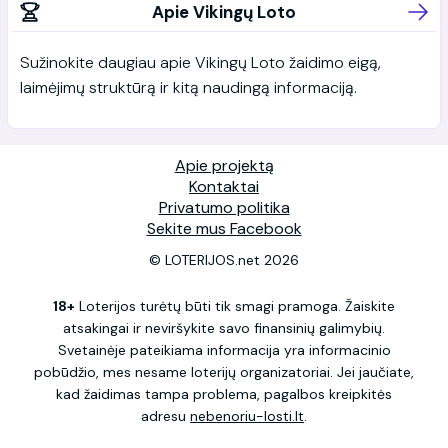
Apie Vikingų Loto
Sužinokite daugiau apie Vikingų Loto žaidimo eigą,
laimėjimų struktūrą ir kitą naudingą informaciją.
Apie projektą
Kontaktai
Privatumo politika
Sekite mus Facebook
© LOTERIJOS.net 2026
18+
Loterijos turėtų būti tik smagi pramoga. Žaiskite
atsakingai ir neviršykite savo finansinių galimybių.
Svetainėje pateikiama informacija yra informacinio
pobūdžio, mes nesame loterijų organizatoriai. Jei jaučiate,
kad žaidimas tampa problema, pagalbos kreipkitės
adresu
nebenoriu-losti.lt
.