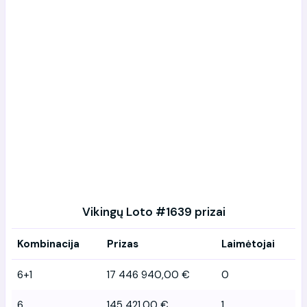
Vikingų Loto #1639 prizai
Kombinacija
Prizas
Laimėtojai
6+1
17 446 940,00 €
0
6
145 421,00 €
1