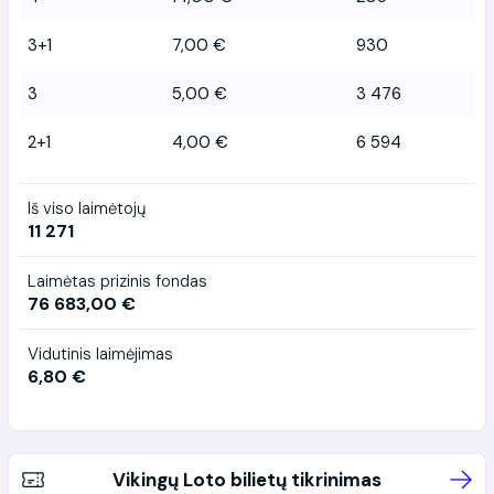
3+1
7,00 €
930
3
5,00 €
3 476
2+1
4,00 €
6 594
Iš viso laimėtojų
11 271
Laimėtas prizinis fondas
76 683,00 €
Vidutinis laimėjimas
6,80 €
Vikingų Loto bilietų tikrinimas