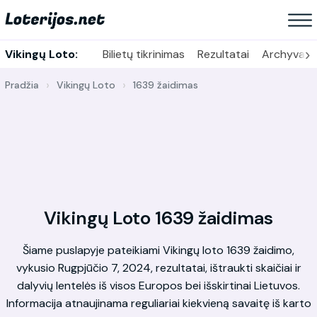
›
Vikingų Loto:
Bilietų tikrinimas
Rezultatai
Archyvas
Pradžia
Vikingų Loto
1639 žaidimas
Vikingų Loto 1639 žaidimas
Šiame puslapyje pateikiami Vikingų loto 1639 žaidimo,
vykusio Rugpjūčio 7, 2024, rezultatai, ištraukti skaičiai ir
dalyvių lentelės iš visos Europos bei išskirtinai Lietuvos.
Informacija atnaujinama reguliariai kiekvieną savaitę iš karto