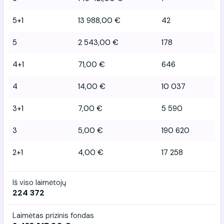
5+1
13 988,00 €
42
5
2 543,00 €
178
4+1
71,00 €
646
4
14,00 €
10 037
3+1
7,00 €
5 590
3
5,00 €
190 620
2+1
4,00 €
17 258
Iš viso laimėtojų
224 372
Laimėtas prizinis fondas