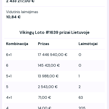
2 433 217,00 €
Vidutinis laimėjimas
10,84 €
Vikingų Loto #1639 prizai Lietuvoje
Kombinacija
Prizas
Laimėtojai
6+1
17 446 940,00 €
0
6
145 421,00 €
0
5+1
13 988,00 €
1
5
2 543,00 €
2
4+1
71,00 €
63
4
14,00 €
205