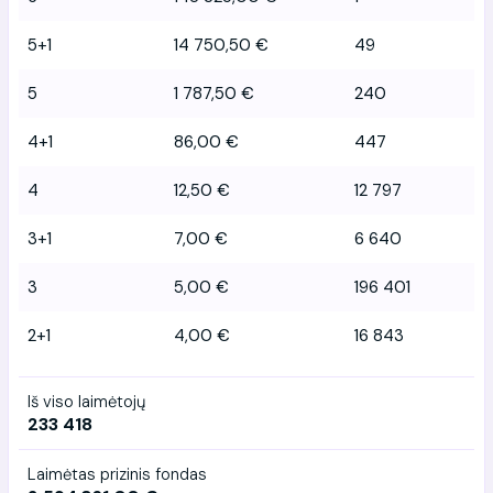
5+1
14 750,50 €
49
5
1 787,50 €
240
4+1
86,00 €
447
4
12,50 €
12 797
3+1
7,00 €
6 640
3
5,00 €
196 401
2+1
4,00 €
16 843
Iš viso laimėtojų
233 418
Laimėtas prizinis fondas