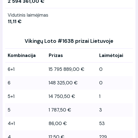
2 594 361,00 €
Vidutinis laimėjimas
11,11 €
Vikingų Loto #1638 prizai Lietuvoje
Kombinacija
Prizas
Laimėtojai
6+1
15 795 889,00 €
0
6
148 325,00 €
0
5+1
14 750,50 €
1
5
1 787,50 €
3
4+1
86,00 €
53
4
12,50 €
229