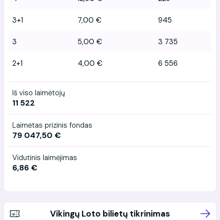
3+1
7,00 €
945
3
5,00 €
3 735
2+1
4,00 €
6 556
Iš viso laimėtojų
11 522
Laimėtas prizinis fondas
79 047,50 €
Vidutinis laimėjimas
6,86 €
Vikingų Loto bilietų tikrinimas