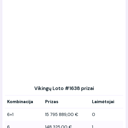
Vikingų Loto #1638 prizai
Kombinacija
Prizas
Laimėtojai
6+1
15 795 889,00 €
0
6
148 325,00 €
1