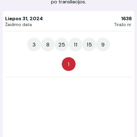
po transliacijos.
Liepos 31, 2024
1638
Žaidimo data
Tiražo nr.
3
8
25
11
15
9
1