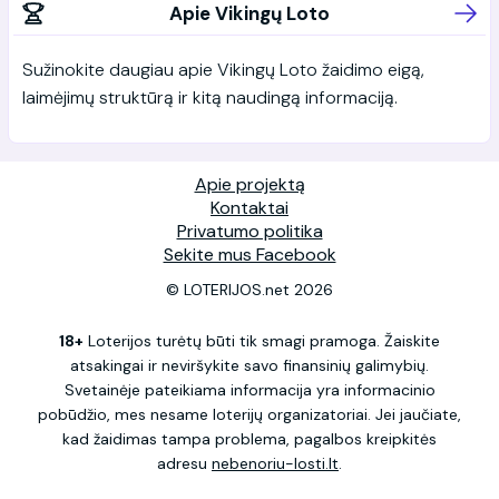
Apie Vikingų Loto
Sužinokite daugiau apie Vikingų Loto žaidimo eigą,
laimėjimų struktūrą ir kitą naudingą informaciją.
Apie projektą
Kontaktai
Privatumo politika
Sekite mus Facebook
© LOTERIJOS.net 2026
18+
Loterijos turėtų būti tik smagi pramoga. Žaiskite
atsakingai ir neviršykite savo finansinių galimybių.
Svetainėje pateikiama informacija yra informacinio
pobūdžio, mes nesame loterijų organizatoriai. Jei jaučiate,
kad žaidimas tampa problema, pagalbos kreipkitės
adresu
nebenoriu-losti.lt
.