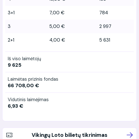
3+1
7,00 €
784
3
5,00 €
2 997
2+1
4,00 €
5 631
Iš viso laimėtojų
9 625
Laimėtas prizinis fondas
66 708,00 €
Vidutinis laimėjimas
6,93 €
Vikingų Loto bilietų tikrinimas