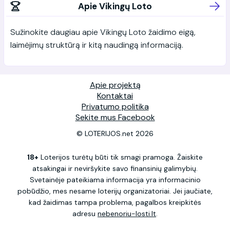
Apie Vikingų Loto
Sužinokite daugiau apie Vikingų Loto žaidimo eigą,
laimėjimų struktūrą ir kitą naudingą informaciją.
Apie projektą
Kontaktai
Privatumo politika
Sekite mus Facebook
© LOTERIJOS.net 2026
18+
Loterijos turėtų būti tik smagi pramoga. Žaiskite
atsakingai ir neviršykite savo finansinių galimybių.
Svetainėje pateikiama informacija yra informacinio
pobūdžio, mes nesame loterijų organizatoriai. Jei jaučiate,
kad žaidimas tampa problema, pagalbos kreipkitės
adresu
nebenoriu-losti.lt
.