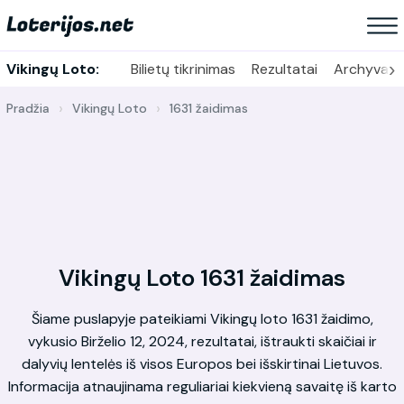
›
Vikingų Loto:
Bilietų tikrinimas
Rezultatai
Archyvas
Pradžia
Vikingų Loto
1631 žaidimas
Vikingų Loto 1631 žaidimas
Šiame puslapyje pateikiami Vikingų loto 1631 žaidimo,
vykusio Birželio 12, 2024, rezultatai, ištraukti skaičiai ir
dalyvių lentelės iš visos Europos bei išskirtinai Lietuvos.
Informacija atnaujinama reguliariai kiekvieną savaitę iš karto