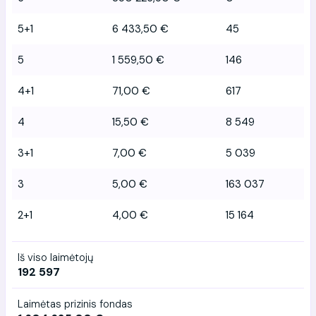
5+1
6 433,50 €
45
5
1 559,50 €
146
4+1
71,00 €
617
4
15,50 €
8 549
3+1
7,00 €
5 039
3
5,00 €
163 037
2+1
4,00 €
15 164
Iš viso laimėtojų
192 597
Laimėtas prizinis fondas