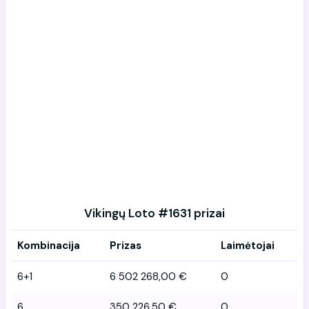
Vikingų Loto #1631 prizai
Kombinacija
Prizas
Laimėtojai
6+1
6 502 268,00 €
0
6
350 226,50 €
0