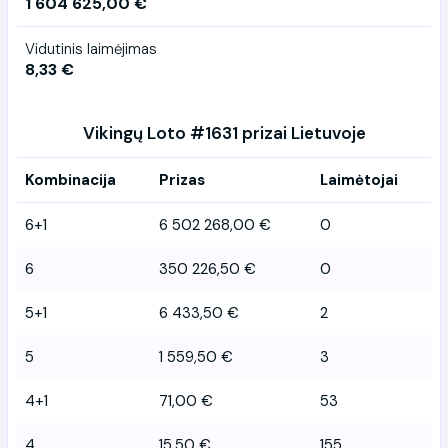
1 604 625,00 €
Vidutinis laimėjimas
8,33 €
Vikingų Loto #1631 prizai Lietuvoje
Kombinacija
Prizas
Laimėtojai
6+1
6 502 268,00 €
0
6
350 226,50 €
0
5+1
6 433,50 €
2
5
1 559,50 €
3
4+1
71,00 €
53
4
15,50 €
155