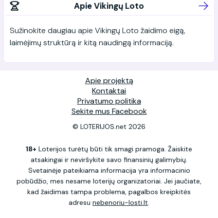
Apie Vikingų Loto
Sužinokite daugiau apie Vikingų Loto žaidimo eigą,
laimėjimų struktūrą ir kitą naudingą informaciją.
Apie projektą
Kontaktai
Privatumo politika
Sekite mus Facebook
© LOTERIJOS.net 2026
18+
Loterijos turėtų būti tik smagi pramoga. Žaiskite
atsakingai ir neviršykite savo finansinių galimybių.
Svetainėje pateikiama informacija yra informacinio
pobūdžio, mes nesame loterijų organizatoriai. Jei jaučiate,
kad žaidimas tampa problema, pagalbos kreipkitės
adresu
nebenoriu-losti.lt
.