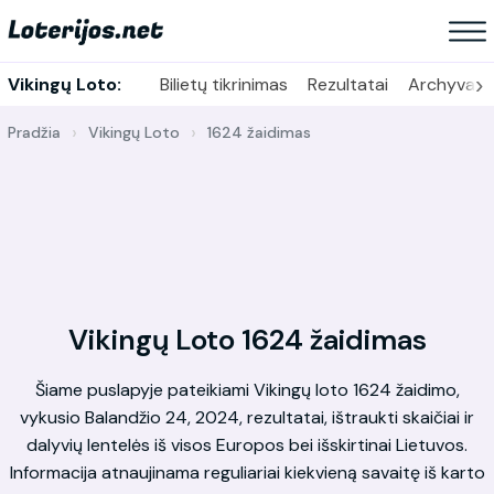
›
Vikingų Loto:
Bilietų tikrinimas
Rezultatai
Archyvas
Pradžia
Vikingų Loto
1624 žaidimas
Vikingų Loto 1624 žaidimas
Šiame puslapyje pateikiami Vikingų loto 1624 žaidimo,
vykusio Balandžio 24, 2024, rezultatai, ištraukti skaičiai ir
dalyvių lentelės iš visos Europos bei išskirtinai Lietuvos.
Informacija atnaujinama reguliariai kiekvieną savaitę iš karto