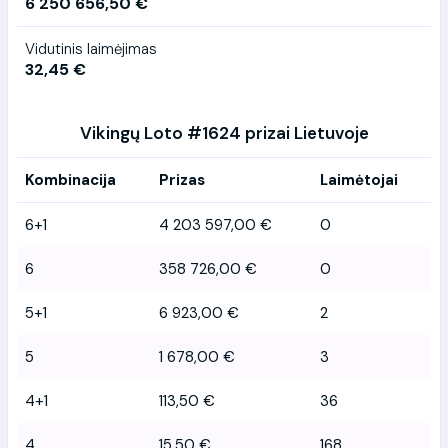
6 250 656,50 €
Vidutinis laimėjimas
32,45 €
Vikingų Loto #1624 prizai Lietuvoje
Kombinacija
Prizas
Laimėtojai
6+1
4 203 597,00 €
0
6
358 726,00 €
0
5+1
6 923,00 €
2
5
1 678,00 €
3
4+1
113,50 €
36
4
15,50 €
168