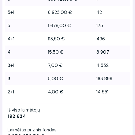
5+1
6 923,00 €
42
5
1 678,00 €
175
4+1
113,50 €
496
4
15,50 €
8 907
3+1
7,00 €
4 552
3
5,00 €
163 899
2+1
4,00 €
14 551
Iš viso laimėtojų
192 624
Laimėtas prizinis fondas