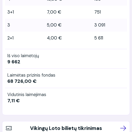
3+1
7,00 €
751
3
5,00 €
3 091
2+1
4,00 €
5 611
Iš viso laimėtojų
9 662
Laimėtas prizinis fondas
68 726,00 €
Vidutinis laimėjimas
7,11 €
Vikingų Loto bilietų tikrinimas