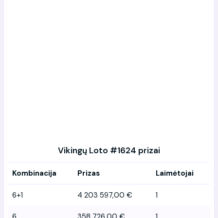
Vikingų Loto #1624 prizai
Kombinacija
Prizas
Laimėtojai
6+1
4 203 597,00 €
1
6
358 726,00 €
1