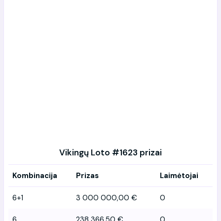
Vikingų Loto #1623 prizai
Kombinacija
Prizas
Laimėtojai
6+1
3 000 000,00 €
0
6
238 366,50 €
0