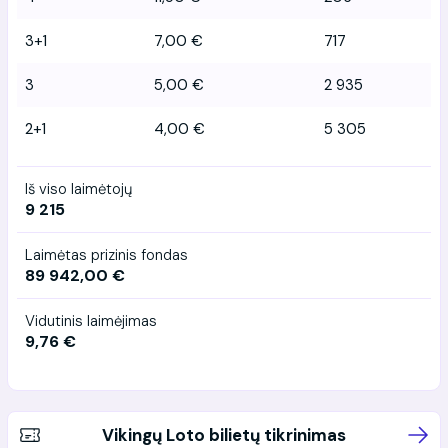
3+1
7,00 €
717
3
5,00 €
2 935
2+1
4,00 €
5 305
Iš viso laimėtojų
9 215
Laimėtas prizinis fondas
89 942,00 €
Vidutinis laimėjimas
9,76 €
Vikingų Loto bilietų tikrinimas