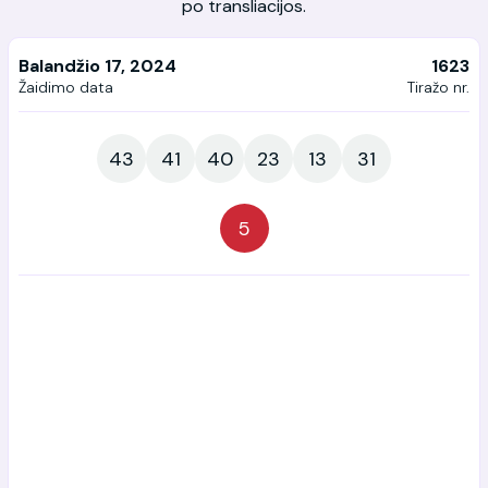
po transliacijos.
Balandžio 17, 2024
1623
Žaidimo data
Tiražo nr.
43
41
40
23
13
31
5