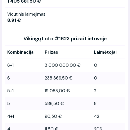
1 405 681,50 €
Vidutinis laimėjimas
8,91 €
Vikingų Loto #1623 prizai Lietuvoje
Kombinacija
Prizas
Laimėtojai
6+1
3 000 000,00 €
0
6
238 366,50 €
0
5+1
19 083,00 €
2
5
586,50 €
8
4+1
90,50 €
42
4
11,50 €
206