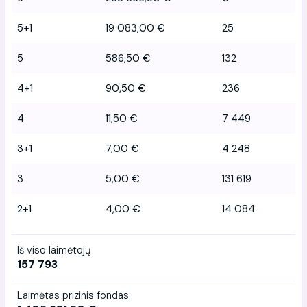
5+1
19 083,00 €
25
5
586,50 €
132
4+1
90,50 €
236
4
11,50 €
7 449
3+1
7,00 €
4 248
3
5,00 €
131 619
2+1
4,00 €
14 084
Iš viso laimėtojų
157 793
Laimėtas prizinis fondas