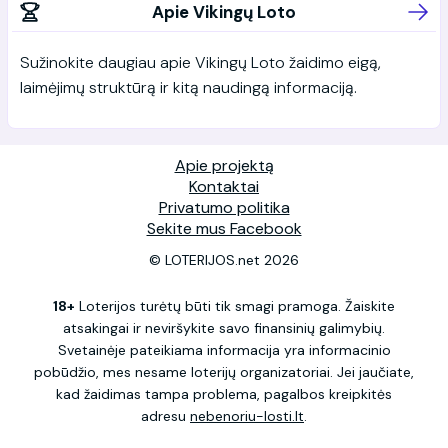
Apie Vikingų Loto
Sužinokite daugiau apie Vikingų Loto žaidimo eigą,
laimėjimų struktūrą ir kitą naudingą informaciją.
Apie projektą
Kontaktai
Privatumo politika
Sekite mus Facebook
© LOTERIJOS.net 2026
18+
Loterijos turėtų būti tik smagi pramoga. Žaiskite
atsakingai ir neviršykite savo finansinių galimybių.
Svetainėje pateikiama informacija yra informacinio
pobūdžio, mes nesame loterijų organizatoriai. Jei jaučiate,
kad žaidimas tampa problema, pagalbos kreipkitės
adresu
nebenoriu-losti.lt
.