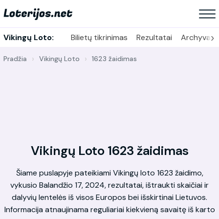
›
Vikingų Loto:
Bilietų tikrinimas
Rezultatai
Archyvas
Pradžia
Vikingų Loto
1623 žaidimas
Vikingų Loto 1623 žaidimas
Šiame puslapyje pateikiami Vikingų loto 1623 žaidimo,
vykusio Balandžio 17, 2024, rezultatai, ištraukti skaičiai ir
dalyvių lentelės iš visos Europos bei išskirtinai Lietuvos.
Informacija atnaujinama reguliariai kiekvieną savaitę iš karto