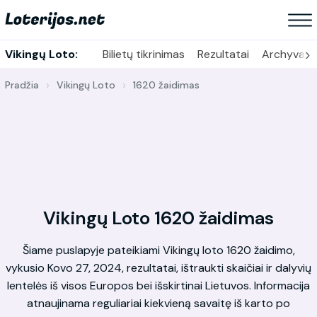
›
Vikingų Loto:
Bilietų tikrinimas
Rezultatai
Archyvas
Pradžia
Vikingų Loto
1620 žaidimas
Vikingų Loto 1620 žaidimas
Šiame puslapyje pateikiami Vikingų loto 1620 žaidimo,
vykusio Kovo 27, 2024, rezultatai, ištraukti skaičiai ir dalyvių
lentelės iš visos Europos bei išskirtinai Lietuvos. Informacija
atnaujinama reguliariai kiekvieną savaitę iš karto po