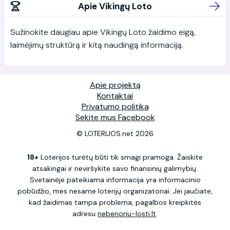
Apie Vikingų Loto
Sužinokite daugiau apie Vikingų Loto žaidimo eigą,
laimėjimų struktūrą ir kitą naudingą informaciją.
Apie projektą
Kontaktai
Privatumo politika
Sekite mus Facebook
© LOTERIJOS.net 2026
18+
Loterijos turėtų būti tik smagi pramoga. Žaiskite
atsakingai ir neviršykite savo finansinių galimybių.
Svetainėje pateikiama informacija yra informacinio
pobūdžio, mes nesame loterijų organizatoriai. Jei jaučiate,
kad žaidimas tampa problema, pagalbos kreipkitės
adresu
nebenoriu-losti.lt
.