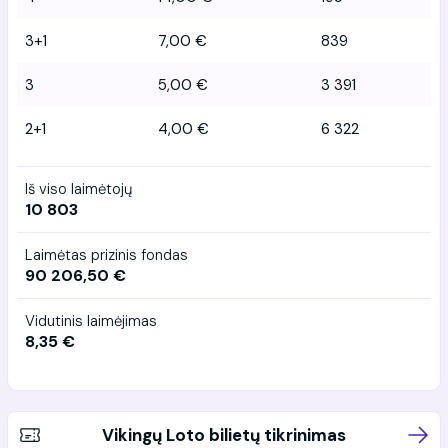
3+1
7,00 €
839
3
5,00 €
3 391
2+1
4,00 €
6 322
Iš viso laimėtojų
10 803
Laimėtas prizinis fondas
90 206,50 €
Vidutinis laimėjimas
8,35 €
Vikingų Loto bilietų tikrinimas