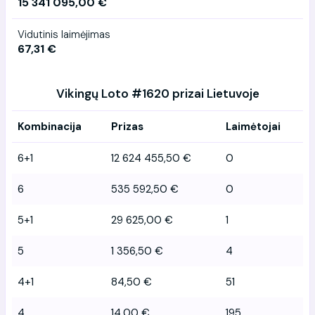
15 341 095,00 €
Vidutinis laimėjimas
67,31 €
Vikingų Loto #1620 prizai Lietuvoje
Kombinacija
Prizas
Laimėtojai
6+1
12 624 455,50 €
0
6
535 592,50 €
0
5+1
29 625,00 €
1
5
1 356,50 €
4
4+1
84,50 €
51
4
14,00 €
195