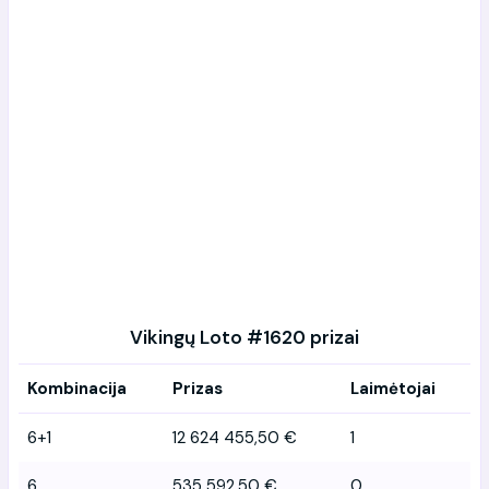
Vikingų Loto #1620 prizai
Kombinacija
Prizas
Laimėtojai
6+1
12 624 455,50 €
1
6
535 592,50 €
0