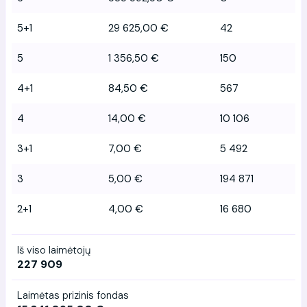
5+1
29 625,00 €
42
5
1 356,50 €
150
4+1
84,50 €
567
4
14,00 €
10 106
3+1
7,00 €
5 492
3
5,00 €
194 871
2+1
4,00 €
16 680
Iš viso laimėtojų
227 909
Laimėtas prizinis fondas