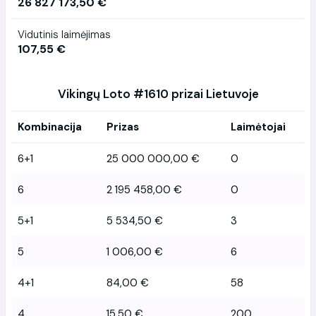
26 827 173,50 €
Vidutinis laimėjimas
107,55 €
Vikingų Loto #1610 prizai Lietuvoje
Kombinacija
Prizas
Laimėtojai
6+1
25 000 000,00 €
0
6
2 195 458,00 €
0
5+1
5 534,50 €
3
5
1 006,00 €
6
4+1
84,00 €
58
4
15,50 €
200