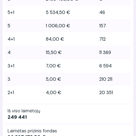
5+1
5 534,50 €
46
5
1 006,00 €
157
4+1
84,00 €
712
4
15,50 €
11 369
3+1
7,00 €
6 594
3
5,00 €
210 211
2+1
4,00 €
20 351
Iš viso laimėtojų
249 441
Laimėtas prizinis fondas