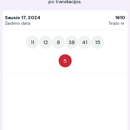
po transliacijos.
Sausio 17, 2024
1610
Žaidimo data
Tiražo nr.
11
12
8
38
41
15
5