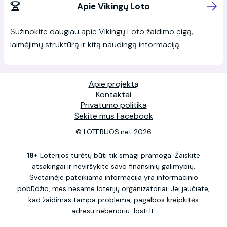
Apie Vikingų Loto
Sužinokite daugiau apie Vikingų Loto žaidimo eigą,
laimėjimų struktūrą ir kitą naudingą informaciją.
Apie projektą
Kontaktai
Privatumo politika
Sekite mus Facebook
© LOTERIJOS.net 2026
18+
Loterijos turėtų būti tik smagi pramoga. Žaiskite
atsakingai ir neviršykite savo finansinių galimybių.
Svetainėje pateikiama informacija yra informacinio
pobūdžio, mes nesame loterijų organizatoriai. Jei jaučiate,
kad žaidimas tampa problema, pagalbos kreipkitės
adresu
nebenoriu-losti.lt
.