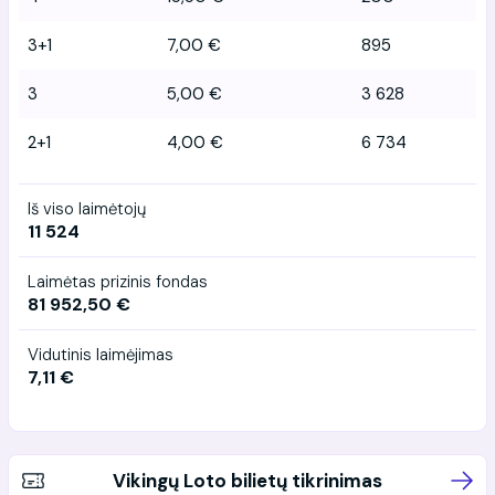
3+1
7,00 €
895
3
5,00 €
3 628
2+1
4,00 €
6 734
Iš viso laimėtojų
11 524
Laimėtas prizinis fondas
81 952,50 €
Vidutinis laimėjimas
7,11 €
Vikingų Loto bilietų tikrinimas