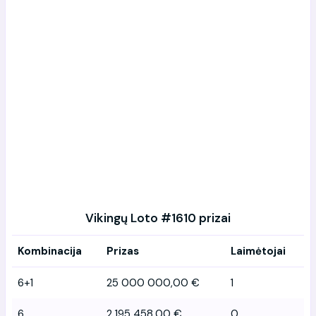
Vikingų Loto #1610 prizai
Kombinacija
Prizas
Laimėtojai
6+1
25 000 000,00 €
1
6
2 195 458,00 €
0