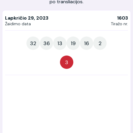
po transliacijos.
Lapkričio 29, 2023
1603
Žaidimo data
Tiražo nr.
32
36
13
19
16
2
3