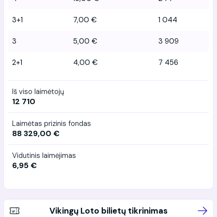
3+1
7,00 €
1 044
3
5,00 €
3 909
2+1
4,00 €
7 456
Iš viso laimėtojų
12 710
Laimėtas prizinis fondas
88 329,00 €
Vidutinis laimėjimas
6,95 €
Vikingų Loto bilietų tikrinimas