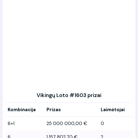
Vikingų Loto #1603 prizai
Kombinacija
Prizas
Laimėtojai
6+1
25 000 000,00 €
0
6
1 157 802,70 €
2