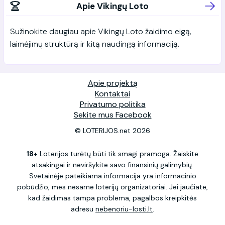
Apie Vikingų Loto
Sužinokite daugiau apie Vikingų Loto žaidimo eigą,
laimėjimų struktūrą ir kitą naudingą informaciją.
Apie projektą
Kontaktai
Privatumo politika
Sekite mus Facebook
© LOTERIJOS.net 2026
18+
Loterijos turėtų būti tik smagi pramoga. Žaiskite
atsakingai ir neviršykite savo finansinių galimybių.
Svetainėje pateikiama informacija yra informacinio
pobūdžio, mes nesame loterijų organizatoriai. Jei jaučiate,
kad žaidimas tampa problema, pagalbos kreipkitės
adresu
nebenoriu-losti.lt
.