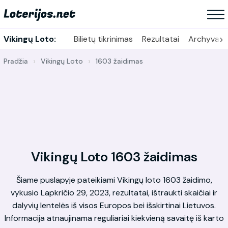
›
Vikingų Loto:
Bilietų tikrinimas
Rezultatai
Archyvas
Pradžia
Vikingų Loto
1603 žaidimas
Vikingų Loto 1603 žaidimas
Šiame puslapyje pateikiami Vikingų loto 1603 žaidimo,
vykusio Lapkričio 29, 2023, rezultatai, ištraukti skaičiai ir
dalyvių lentelės iš visos Europos bei išskirtinai Lietuvos.
Informacija atnaujinama reguliariai kiekvieną savaitę iš karto