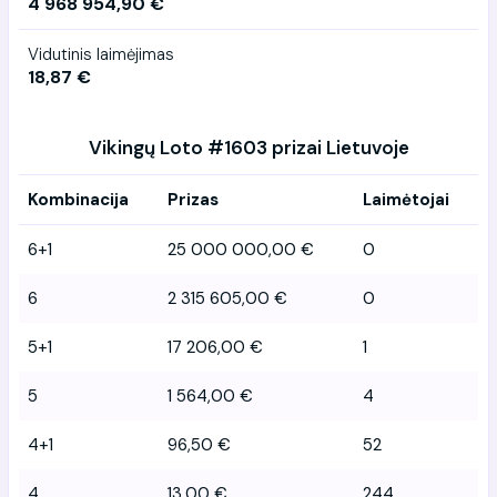
4 968 954,90 €
Vidutinis laimėjimas
18,87 €
Vikingų Loto #1603 prizai Lietuvoje
Kombinacija
Prizas
Laimėtojai
6+1
25 000 000,00 €
0
6
2 315 605,00 €
0
5+1
17 206,00 €
1
5
1 564,00 €
4
4+1
96,50 €
52
4
13,00 €
244