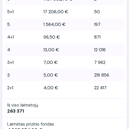
5+1
17 206,00 €
50
5
1 564,00 €
197
4+1
96,50 €
871
4
13,00 €
12 016
3+1
7,00 €
7 962
3
5,00 €
219 856
2+1
4,00 €
22 417
Iš viso laimėtojų
263 371
Laimėtas prizinis fondas