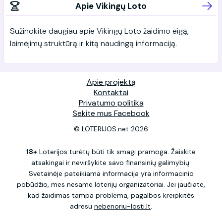
Apie Vikingų Loto
Sužinokite daugiau apie Vikingų Loto žaidimo eigą,
laimėjimų struktūrą ir kitą naudingą informaciją.
Apie projektą
Kontaktai
Privatumo politika
Sekite mus Facebook
© LOTERIJOS.net 2026
18+
Loterijos turėtų būti tik smagi pramoga. Žaiskite
atsakingai ir neviršykite savo finansinių galimybių.
Svetainėje pateikiama informacija yra informacinio
pobūdžio, mes nesame loterijų organizatoriai. Jei jaučiate,
kad žaidimas tampa problema, pagalbos kreipkitės
adresu
nebenoriu-losti.lt
.