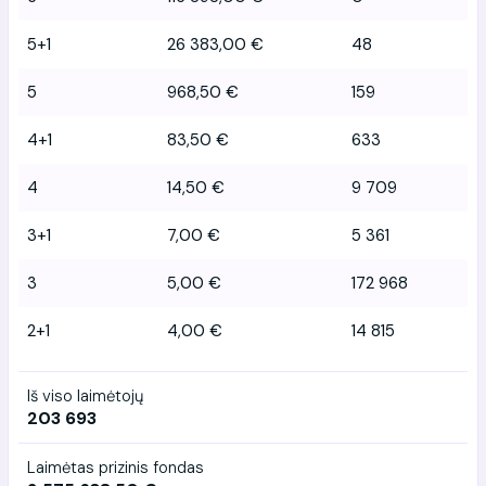
5+1
26 383,00 €
48
5
968,50 €
159
4+1
83,50 €
633
4
14,50 €
9 709
3+1
7,00 €
5 361
3
5,00 €
172 968
2+1
4,00 €
14 815
Iš viso laimėtojų
203 693
Laimėtas prizinis fondas