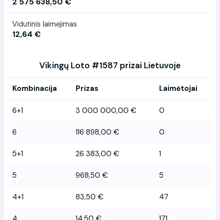
2 575 638,50 €
Vidutinis laimėjimas
12,64 €
Vikingų Loto #1587 prizai Lietuvoje
Kombinacija
Prizas
Laimėtojai
6+1
3 000 000,00 €
0
6
116 898,00 €
0
5+1
26 383,00 €
1
5
968,50 €
5
4+1
83,50 €
47
4
14,50 €
171