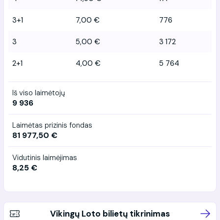
3+1
7,00 €
776
3
5,00 €
3 172
2+1
4,00 €
5 764
Iš viso laimėtojų
9 936
Laimėtas prizinis fondas
81 977,50 €
Vidutinis laimėjimas
8,25 €
Vikingų Loto bilietų tikrinimas