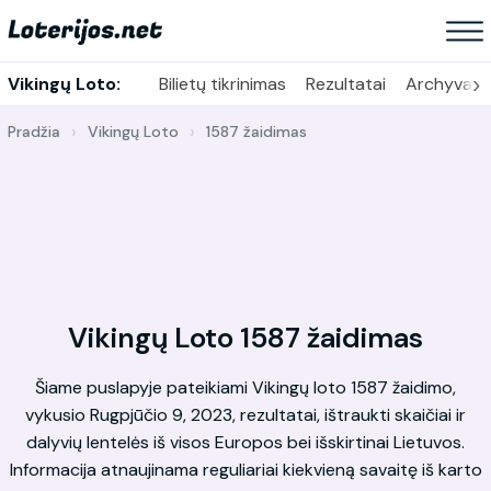
›
Vikingų Loto:
Bilietų tikrinimas
Rezultatai
Archyvas
Pradžia
Vikingų Loto
1587 žaidimas
Vikingų Loto 1587 žaidimas
Šiame puslapyje pateikiami Vikingų loto 1587 žaidimo,
vykusio Rugpjūčio 9, 2023, rezultatai, ištraukti skaičiai ir
dalyvių lentelės iš visos Europos bei išskirtinai Lietuvos.
Informacija atnaujinama reguliariai kiekvieną savaitę iš karto