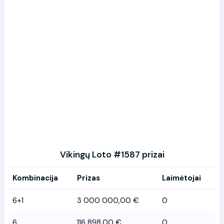
Vikingų Loto #1587 prizai
Kombinacija
Prizas
Laimėtojai
6+1
3 000 000,00 €
0
6
116 898,00 €
0