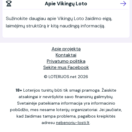
Apie Vikingų Loto
Sužinokite daugiau apie Vikingų Loto žaidimo eigą,
laimėjimų struktūrą ir kitą naudingą informaciją.
Apie projektą
Kontaktai
Privatumo politika
Sekite mus Facebook
© LOTERIJOS.net 2026
18+
Loterijos turėtų būti tik smagi pramoga. Žaiskite
atsakingai ir neviršykite savo finansinių galimybių.
Svetainėje pateikiama informacija yra informacinio
pobūdžio, mes nesame loterijų organizatoriai. Jei jaučiate,
kad žaidimas tampa problema, pagalbos kreipkitės
adresu
nebenoriu-losti.lt
.