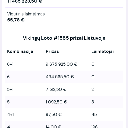
11 465 223,50 €
Vidutinis laimėjimas
55,78 €
Vikingų Loto #1585 prizai Lietuvoje
Kombinacija
Prizas
Laimėtojai
6+1
9 375 925,00 €
0
6
494 565,50 €
0
5+1
7 512,50 €
2
5
1 092,50 €
5
4+1
97,50 €
45
4
14,00 €
196