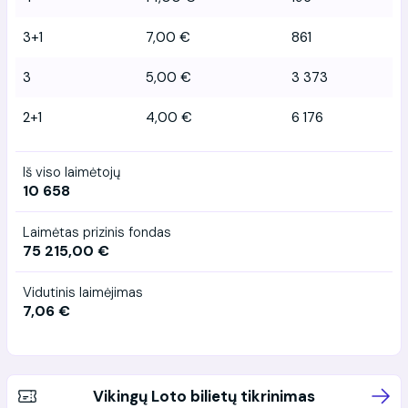
3+1
7,00 €
861
3
5,00 €
3 373
2+1
4,00 €
6 176
Iš viso laimėtojų
10 658
Laimėtas prizinis fondas
75 215,00 €
Vidutinis laimėjimas
7,06 €
Vikingų Loto bilietų tikrinimas