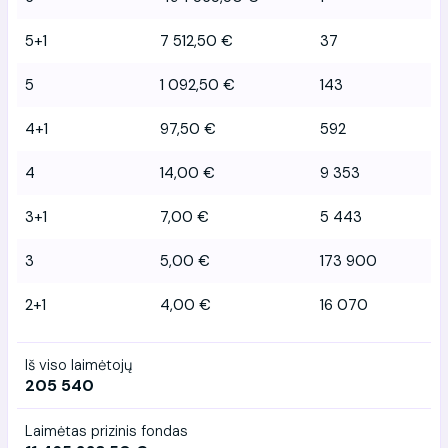
5+1
7 512,50 €
37
5
1 092,50 €
143
4+1
97,50 €
592
4
14,00 €
9 353
3+1
7,00 €
5 443
3
5,00 €
173 900
2+1
4,00 €
16 070
Iš viso laimėtojų
205 540
Laimėtas prizinis fondas