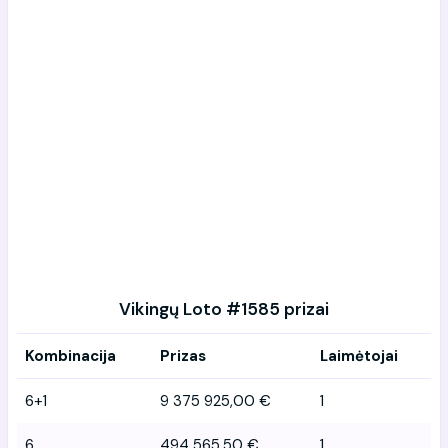
Vikingų Loto #1585 prizai
Kombinacija
Prizas
Laimėtojai
6+1
9 375 925,00 €
1
6
494 565,50 €
1