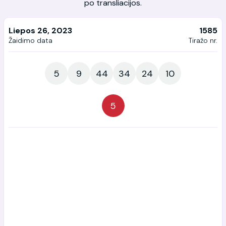
po transliacijos.
Liepos 26, 2023
1585
Žaidimo data
Tiražo nr.
5
9
44
34
24
10
5