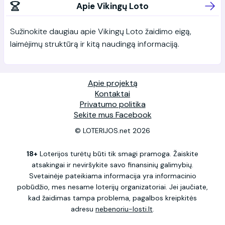
Apie Vikingų Loto
Sužinokite daugiau apie Vikingų Loto žaidimo eigą,
laimėjimų struktūrą ir kitą naudingą informaciją.
Apie projektą
Kontaktai
Privatumo politika
Sekite mus Facebook
© LOTERIJOS.net 2026
18+
Loterijos turėtų būti tik smagi pramoga. Žaiskite
atsakingai ir neviršykite savo finansinių galimybių.
Svetainėje pateikiama informacija yra informacinio
pobūdžio, mes nesame loterijų organizatoriai. Jei jaučiate,
kad žaidimas tampa problema, pagalbos kreipkitės
adresu
nebenoriu-losti.lt
.