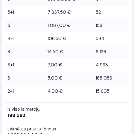
5+1
7 337,50 €
52
5
1 067,00 €
158
4+1
106,50 €
594
4
14,50 €
9 138
3+1
7,00 €
4 933
3
5,00 €
168 083
2+1
4,00 €
15 605
Iš viso laimėtojų
198 563
Laimėtas prizinis fondas