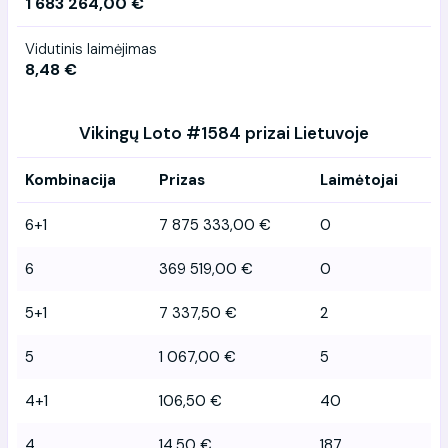
1 683 264,00 €
Vidutinis laimėjimas
8,48 €
Vikingų Loto #1584 prizai Lietuvoje
Kombinacija
Prizas
Laimėtojai
6+1
7 875 333,00 €
0
6
369 519,00 €
0
5+1
7 337,50 €
2
5
1 067,00 €
5
4+1
106,50 €
40
4
14,50 €
187