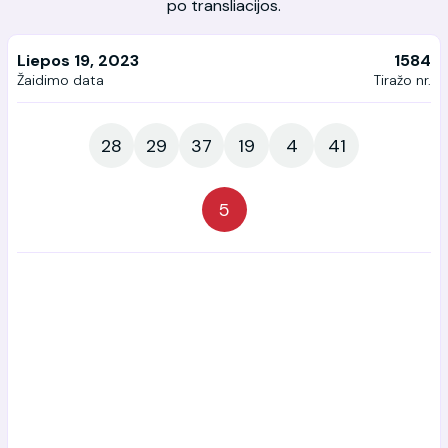
po transliacijos.
Liepos 19, 2023
1584
Žaidimo data
Tiražo nr.
28
29
37
19
4
41
5