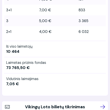
3+1
7,00 €
833
3
5,00 €
3 365
2+1
4,00 €
6 032
Iš viso laimėtojų
10 464
Laimėtas prizinis fondas
73 765,50 €
Vidutinis laimėjimas
7,05 €
Vikingų Loto bilietų tikrinimas