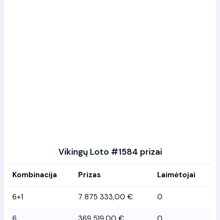
Vikingų Loto #1584 prizai
Kombinacija
Prizas
Laimėtojai
6+1
7 875 333,00 €
0
6
369 519,00 €
0