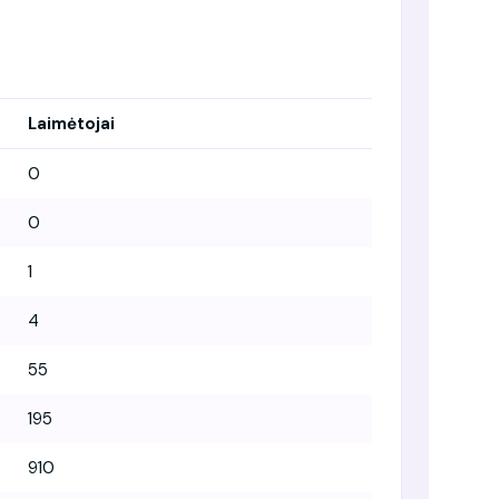
Laimėtojai
0
0
1
4
55
195
910