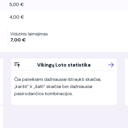
5,00 €
4,00 €
Vidutinis laimėjimas
7,00 €
Vikingų Loto statistika
Čia pateikiami dažniausiai ištraukti skaičiai,
„karšti“ ir „šalti“ skaičiai bei dažniausiai
pasirodančios kombinacijos.