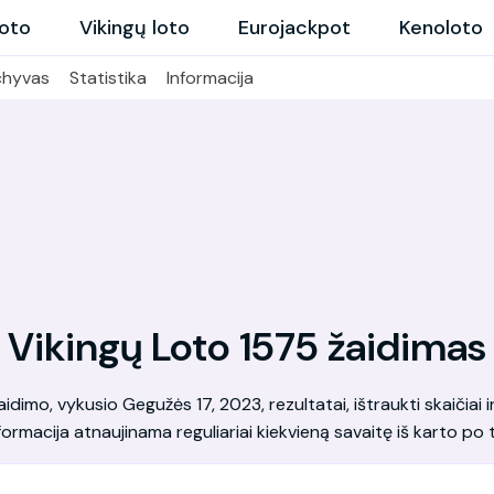
loto
Vikingų loto
Eurojackpot
Kenoloto
chyvas
Statistika
Informacija
Vikingų Loto 1575 žaidimas
dimo, vykusio Gegužės 17, 2023, rezultatai, ištraukti skaičiai ir 
formacija atnaujinama reguliariai kiekvieną savaitę iš karto po t