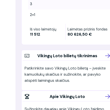
3
2+1
Iš viso laimėtojų
Laimėtas prizinis fondas
11 512
80 626,50 €
Vikingų Loto bilietų tikrinimas
Patikrinkite savo Vikingų Loto bilietą – įveskite
kamuoliukų skaičius ir sužinokite, ar pavyko
atspėti laimingus skaičius.
Apie Vikingų Loto
Sužinokite daugiau apie Vikingų Loto žaidimo