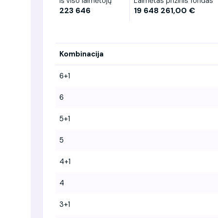
Iš viso laimėtojų
Laimėtas prizinis fondas
223 646
19 648 261,00 €
Kombinacija
6+1
6
5+1
5
4+1
4
3+1