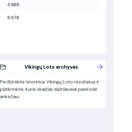
3 669
6 678
Vikingų Loto archyvas
Peržiūrėkite istorinius Vikingų Loto rezultatus ir
patikrinkite, kurie skaičiai dažniausiai pasirodė
anksčiau.