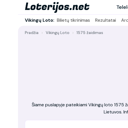
Tele
Vikingų Loto:
Bilietų tikrinimas
Rezultatai
Ar
Pradžia
Vikingų Loto
1575 žaidimas
Šiame puslapyje pateikiami Vikingų loto 1575 žai
Lietuvos. In