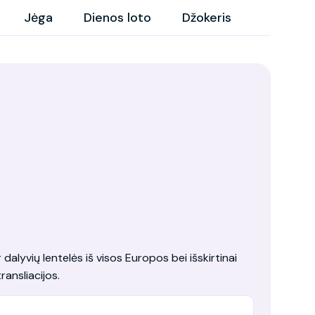
Jėga
Dienos loto
Džokeris
dalyvių lentelės iš visos Europos bei išskirtinai
ransliacijos.