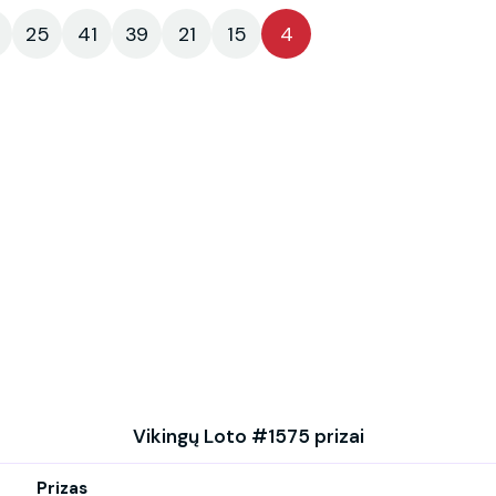
25
41
39
21
15
4
Vikingų Loto #1575 prizai
Prizas