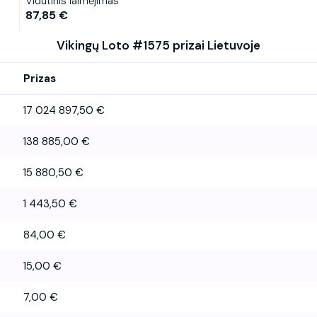
Vidutinis laimėjimas
87,85 €
Vikingų Loto #1575 prizai Lietuvoje
Prizas
17 024 897,50 €
138 885,00 €
15 880,50 €
1 443,50 €
84,00 €
15,00 €
7,00 €