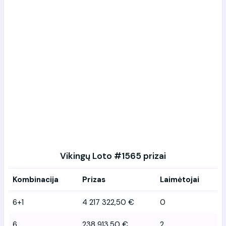
Vikingų Loto #1565 prizai
Kombinacija
Prizas
Laimėtojai
6+1
4 217 322,50 €
0
6
238 913,50 €
2