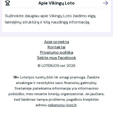
Apie Vikingų Loto
Sužinokite daugiau apie Vikingų Loto žaidimo eigą,
laimėjimų struktūrą ir kitą naudingą informaciją.
Apie projektą
Kontaktai
Privatumo politika
Sekite mus Facebook
© LOTERIJOS.net 2026
18+
Loterijos turėtų būti tik smagi pramoga. Žaiskite
atsakingai ir neviršykite savo finansinių galimybių.
Svetainėje pateikiama informacija yra informacinio
pobūdžio, mes nesame loterijų organizatoriai. Jei jaučiate,
kad žaidimas tampa problema, pagalbos kreipkitės
adresu
nebenoriu-losti.lt
.