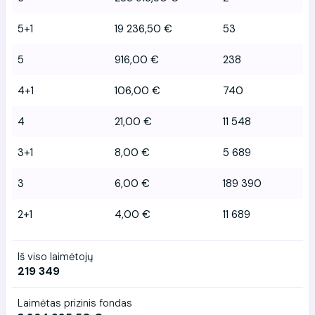
5+1
19 236,50 €
53
5
916,00 €
238
4+1
106,00 €
740
4
21,00 €
11 548
3+1
8,00 €
5 689
3
6,00 €
189 390
2+1
4,00 €
11 689
Iš viso laimėtojų
219 349
Laimėtas prizinis fondas