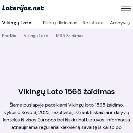
›
Vikingų Loto:
Bilietų tikrinimas
Rezultatai
Archyvas
Pradžia
Vikingų Loto
1565 žaidimas
Vikingų Loto 1565 žaidimas
Šiame puslapyje pateikiami Vikingų loto 1565 žaidimo,
vykusio Kovo 8, 2023, rezultatai, ištraukti skaičiai ir dalyvių
lentelės iš visos Europos bei išskirtinai Lietuvos. Informacija
atnaujinama reguliariai kiekvieną savaitę iš karto po