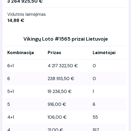
3 264 925,50 €
Vidutinis laimėjimas
14,88 €
Vikingų Loto #1565 prizai Lietuvoje
Kombinacija
Prizas
Laimėtojai
6+1
4 217 322,50 €
0
6
238 913,50 €
0
5+1
19 236,50 €
1
5
916,00 €
6
4+1
106,00 €
55
4
21,00 €
197