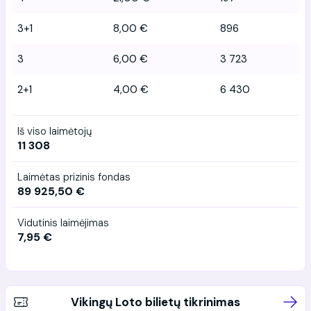
3+1
8,00 €
896
3
6,00 €
3 723
2+1
4,00 €
6 430
Iš viso laimėtojų
11 308
Laimėtas prizinis fondas
89 925,50 €
Vidutinis laimėjimas
7,95 €
Vikingų Loto bilietų tikrinimas