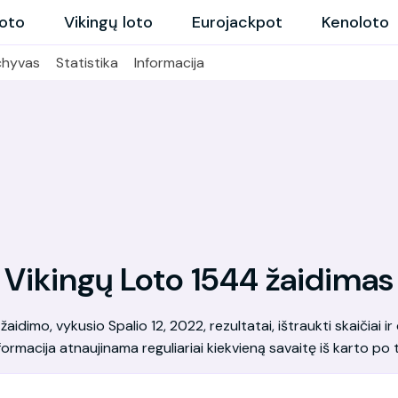
loto
Vikingų loto
Eurojackpot
Kenoloto
chyvas
Statistika
Informacija
Vikingų Loto 1544 žaidimas
dimo, vykusio Spalio 12, 2022, rezultatai, ištraukti skaičiai ir 
formacija atnaujinama reguliariai kiekvieną savaitę iš karto po t