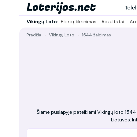
Tele
Vikingų Loto:
Bilietų tikrinimas
Rezultatai
Ar
Pradžia
Vikingų Loto
1544 žaidimas
Šiame puslapyje pateikiami Vikingų loto 1544 žai
Lietuvos. In