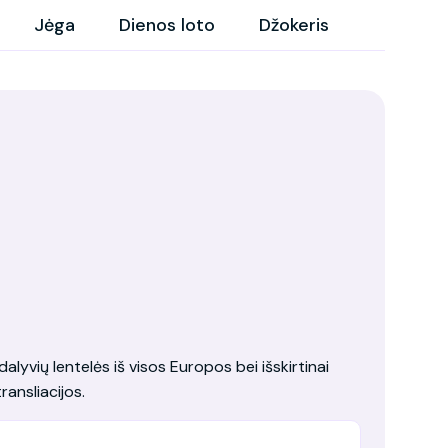
Jėga
Dienos loto
Džokeris
dalyvių lentelės iš visos Europos bei išskirtinai
ransliacijos.