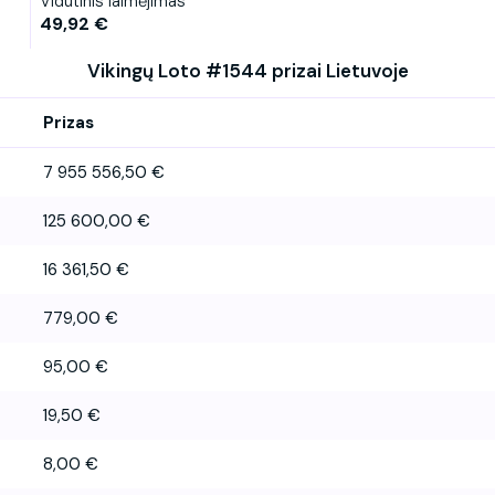
Vidutinis laimėjimas
49,92 €
Vikingų Loto #1544 prizai Lietuvoje
Prizas
7 955 556,50 €
125 600,00 €
16 361,50 €
779,00 €
95,00 €
19,50 €
8,00 €