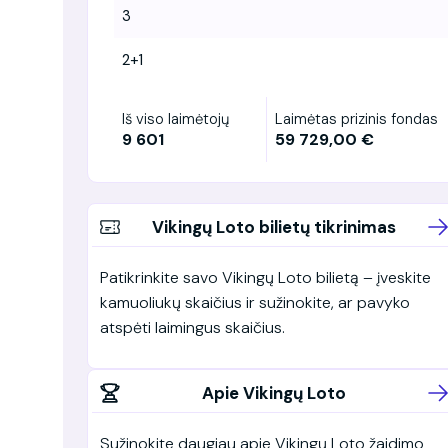
3
2+1
Iš viso laimėtojų
Laimėtas prizinis fondas
9 601
59 729,00 €
Vikingų Loto bilietų tikrinimas
Patikrinkite savo Vikingų Loto bilietą – įveskite
kamuoliukų skaičius ir sužinokite, ar pavyko
atspėti laimingus skaičius.
Apie Vikingų Loto
Sužinokite daugiau apie Vikingų Loto žaidimo