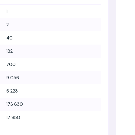
1
2
40
132
700
9 056
6 223
173 630
17 950