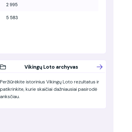
2 995
5 583
Vikingų Loto archyvas
Peržiūrėkite istorinius Vikingų Loto rezultatus ir
patikrinkite, kurie skaičiai dažniausiai pasirodė
anksčiau.