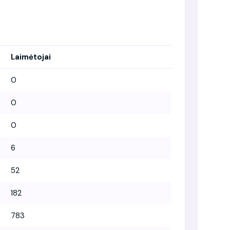
Laimėtojai
0
0
0
6
52
182
783