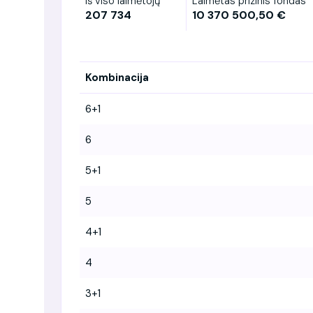
Iš viso laimėtojų
Laimėtas prizinis fondas
207 734
10 370 500,50 €
Kombinacija
6+1
6
5+1
5
4+1
4
3+1