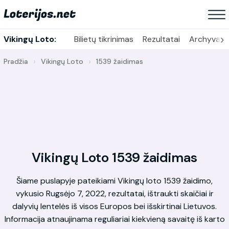
›
Vikingų Loto:
Bilietų tikrinimas
Rezultatai
Archyvas
Pradžia
Vikingų Loto
1539 žaidimas
Vikingų Loto 1539 žaidimas
Šiame puslapyje pateikiami Vikingų loto 1539 žaidimo,
vykusio Rugsėjo 7, 2022, rezultatai, ištraukti skaičiai ir
dalyvių lentelės iš visos Europos bei išskirtinai Lietuvos.
Informacija atnaujinama reguliariai kiekvieną savaitę iš karto