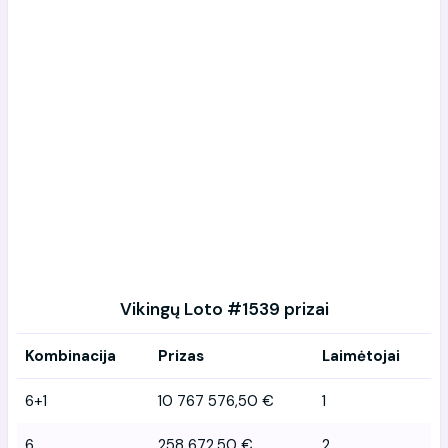
Vikingų Loto #1539 prizai
Kombinacija
Prizas
Laimėtojai
6+1
10 767 576,50 €
1
6
258 672,50 €
2