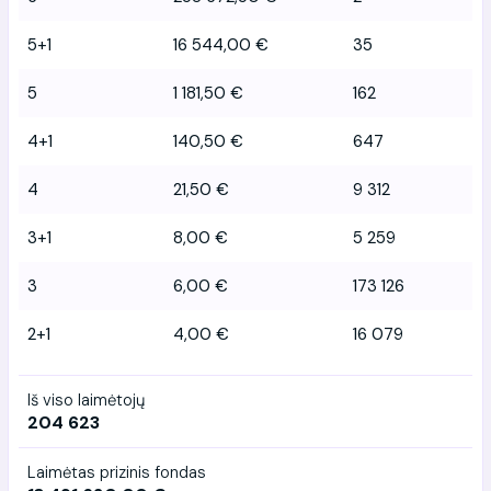
5+1
16 544,00 €
35
5
1 181,50 €
162
4+1
140,50 €
647
4
21,50 €
9 312
3+1
8,00 €
5 259
3
6,00 €
173 126
2+1
4,00 €
16 079
Iš viso laimėtojų
204 623
Laimėtas prizinis fondas