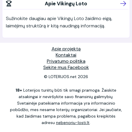
Apie Vikingų Loto
Sužinokite daugiau apie Vikingų Loto žaidimo eigą,
laimėjimų struktūrą ir kitą naudingą informaciją.
Apie projektą
Kontaktai
Privatumo politika
Sekite mus Facebook
© LOTERIJOS.net 2026
18+
Loterijos turėtų būti tik smagi pramoga. Žaiskite
atsakingai ir neviršykite savo finansinių galimybių.
Svetainėje pateikiama informacija yra informacinio
pobūdžio, mes nesame loterijų organizatoriai. Jei jaučiate,
kad žaidimas tampa problema, pagalbos kreipkitės
adresu
nebenoriu-losti.lt
.