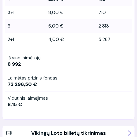
3+1
8,00 €
710
3
6,00 €
2 813
2+1
4,00 €
5 267
Iš viso laimėtojų
8 992
Laimėtas prizinis fondas
73 296,50 €
Vidutinis laimėjimas
8,15 €
Vikingų Loto bilietų tikrinimas