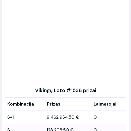
Vikingų Loto #1538 prizai
Kombinacija
Prizas
Laimėtojai
6+1
9 462 934,50 €
0
6
128 208,50 €
0