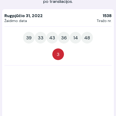
po transliacijos.
Rugpjūčio 31, 2022
1538
Žaidimo data
Tiražo nr.
39
33
43
36
14
48
3