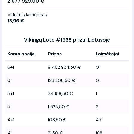
2 677 929,00 €
Vidutinis laimėjimas
13,96 €
Vikingų Loto #1538 prizai Lietuvoje
Kombinacija
Prizas
Laimėtojai
6+1
9 462 934,50 €
0
6
128 208,50 €
0
5+1
34 156,50 €
1
5
1 623,50 €
3
4+1
108,50 €
47
4
21,50 €
168