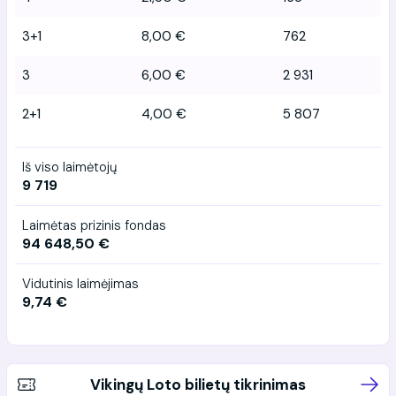
3+1
8,00 €
762
3
6,00 €
2 931
2+1
4,00 €
5 807
Iš viso laimėtojų
9 719
Laimėtas prizinis fondas
94 648,50 €
Vidutinis laimėjimas
9,74 €
Vikingų Loto bilietų tikrinimas