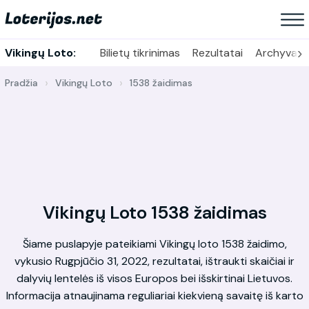
›
Vikingų Loto:
Bilietų tikrinimas
Rezultatai
Archyvas
Pradžia
Vikingų Loto
1538 žaidimas
Vikingų Loto 1538 žaidimas
Šiame puslapyje pateikiami Vikingų loto 1538 žaidimo,
vykusio Rugpjūčio 31, 2022, rezultatai, ištraukti skaičiai ir
dalyvių lentelės iš visos Europos bei išskirtinai Lietuvos.
Informacija atnaujinama reguliariai kiekvieną savaitę iš karto