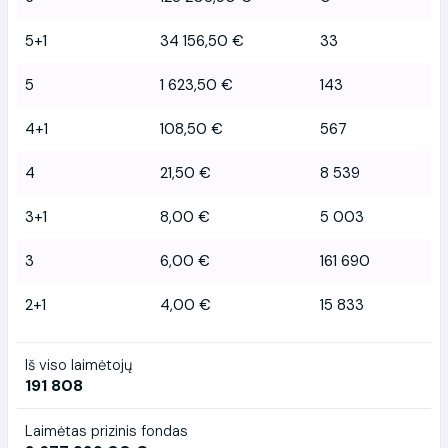
5+1
34 156,50 €
33
5
1 623,50 €
143
4+1
108,50 €
567
4
21,50 €
8 539
3+1
8,00 €
5 003
3
6,00 €
161 690
2+1
4,00 €
15 833
Iš viso laimėtojų
191 808
Laimėtas prizinis fondas