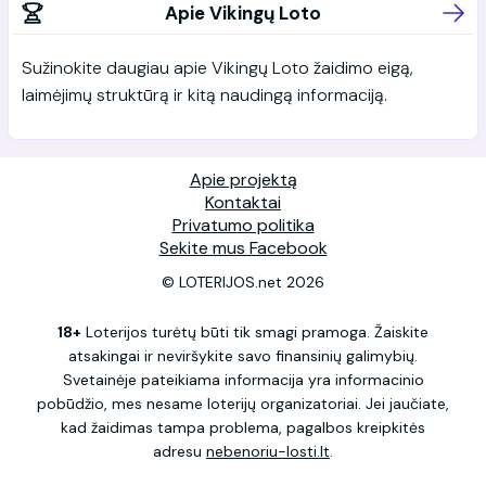
Apie Vikingų Loto
Sužinokite daugiau apie Vikingų Loto žaidimo eigą,
laimėjimų struktūrą ir kitą naudingą informaciją.
Apie projektą
Kontaktai
Privatumo politika
Sekite mus Facebook
© LOTERIJOS.net 2026
18+
Loterijos turėtų būti tik smagi pramoga. Žaiskite
atsakingai ir neviršykite savo finansinių galimybių.
Svetainėje pateikiama informacija yra informacinio
pobūdžio, mes nesame loterijų organizatoriai. Jei jaučiate,
kad žaidimas tampa problema, pagalbos kreipkitės
adresu
nebenoriu-losti.lt
.