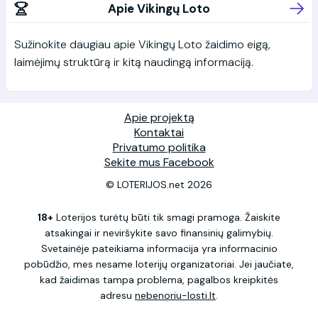
Apie Vikingų Loto
Sužinokite daugiau apie Vikingų Loto žaidimo eigą,
laimėjimų struktūrą ir kitą naudingą informaciją.
Apie projektą
Kontaktai
Privatumo politika
Sekite mus Facebook
© LOTERIJOS.net 2026
18+
Loterijos turėtų būti tik smagi pramoga. Žaiskite
atsakingai ir neviršykite savo finansinių galimybių.
Svetainėje pateikiama informacija yra informacinio
pobūdžio, mes nesame loterijų organizatoriai. Jei jaučiate,
kad žaidimas tampa problema, pagalbos kreipkitės
adresu
nebenoriu-losti.lt
.