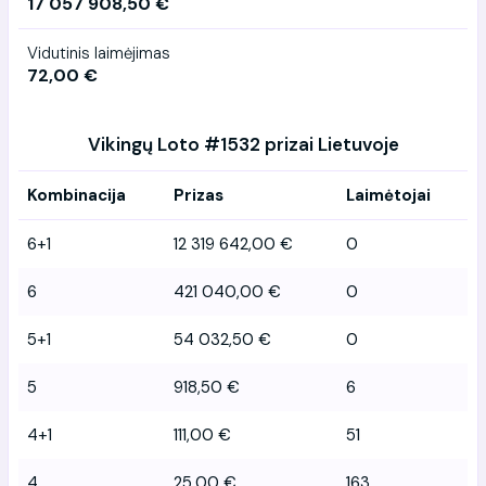
17 057 908,50 €
Vidutinis laimėjimas
72,00 €
Vikingų Loto #1532 prizai Lietuvoje
Kombinacija
Prizas
Laimėtojai
6+1
12 319 642,00 €
0
6
421 040,00 €
0
5+1
54 032,50 €
0
5
918,50 €
6
4+1
111,00 €
51
4
25,00 €
163