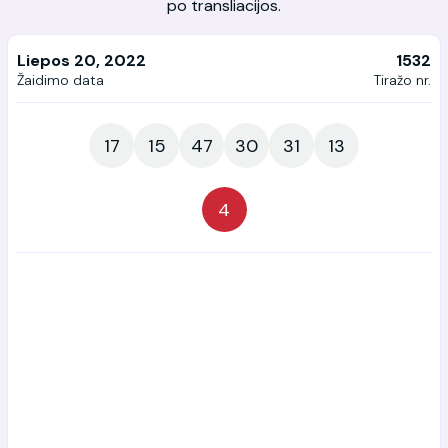
po transliacijos.
Liepos 20, 2022
1532
Žaidimo data
Tiražo nr.
17
15
47
30
31
13
4