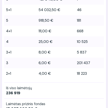
5+1
54 032,50 €
46
5
918,50 €
181
4+1
111,00 €
668
4
25,00 €
10 525
3+1
8,00 €
5 837
3
6,00 €
201 437
2+1
4,00 €
18 223
Iš viso laimėtojų
236 919
Laimėtas prizinis fondas