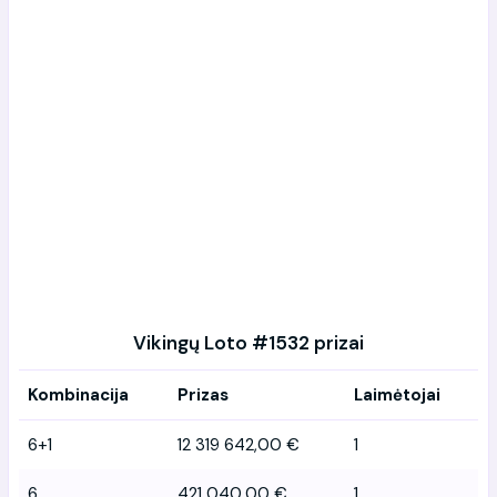
Vikingų Loto #1532 prizai
Kombinacija
Prizas
Laimėtojai
6+1
12 319 642,00 €
1
6
421 040,00 €
1