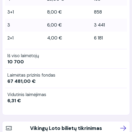
3+1
8,00 €
858
3
6,00 €
3 441
2+1
4,00 €
6 181
Iš viso laimėtojų
10 700
Laimėtas prizinis fondas
67 481,00 €
Vidutinis laimėjimas
6,31 €
Vikingų Loto bilietų tikrinimas