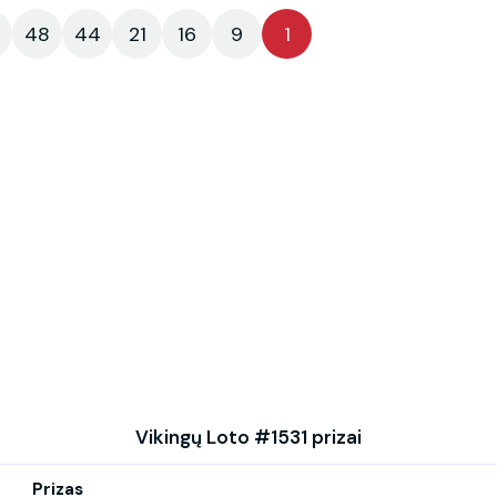
48
44
21
16
9
1
Vikingų Loto #1531 prizai
Prizas