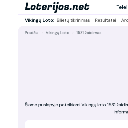
Tele
Vikingų Loto:
Bilietų tikrinimas
Rezultatai
Ar
Pradžia
Vikingų Loto
1531 žaidimas
Šiame puslapyje pateikiami Vikingų loto 1531 žaidimo,
Informa