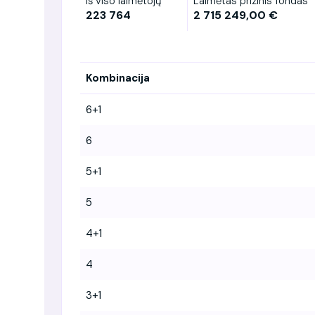
Iš viso laimėtojų
Laimėtas prizinis fondas
223 764
2 715 249,00 €
Kombinacija
6+1
6
5+1
5
4+1
4
3+1