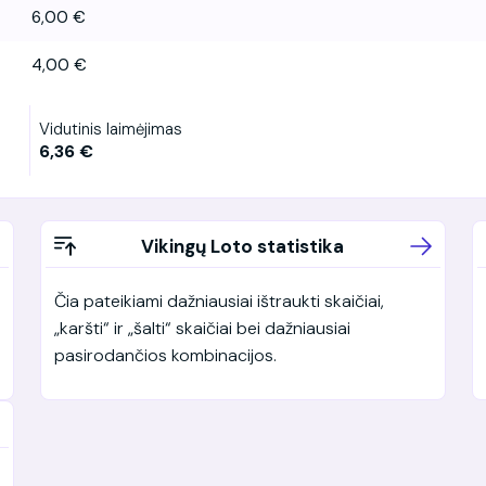
6,00 €
4,00 €
Vidutinis laimėjimas
6,36 €
Vikingų Loto statistika
Čia pateikiami dažniausiai ištraukti skaičiai,
„karšti“ ir „šalti“ skaičiai bei dažniausiai
pasirodančios kombinacijos.