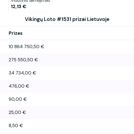
Vidutinis laimėjimas
12,13 €
Vikingų Loto #1531 prizai Lietuvoje
Prizas
10 864 750,50 €
275 550,50 €
34 734,00 €
476,00 €
90,00 €
25,00 €
8,50 €