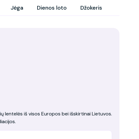
Jėga
Dienos loto
Džokeris
ių lentelės iš visos Europos bei išskirtinai Lietuvos.
iacijos.