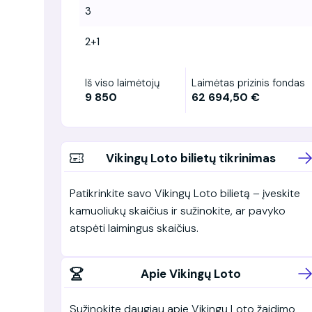
3
2+1
Iš viso laimėtojų
Laimėtas prizinis fondas
9 850
62 694,50 €
Vikingų Loto bilietų tikrinimas
Patikrinkite savo Vikingų Loto bilietą – įveskite
kamuoliukų skaičius ir sužinokite, ar pavyko
atspėti laimingus skaičius.
Apie Vikingų Loto
Sužinokite daugiau apie Vikingų Loto žaidimo