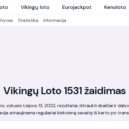
loto
Vikingų loto
Eurojackpot
Kenoloto
chyvas
Statistika
Informacija
Vikingų Loto 1531 žaidimas
 vykusio Liepos 13, 2022, rezultatai, ištraukti skaičiai ir dalyv
cija atnaujinama reguliariai kiekvieną savaitę iš karto po transl