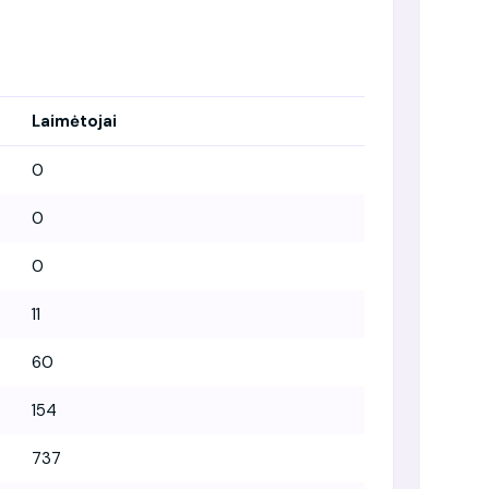
Laimėtojai
0
0
0
11
60
154
737