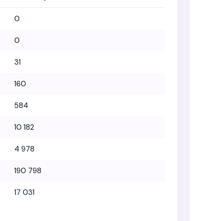
0
0
31
160
584
10 182
4 978
190 798
17 031