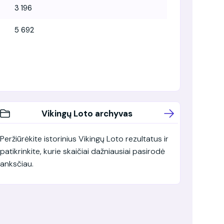
3 196
5 692
Vikingų Loto archyvas
Peržiūrėkite istorinius Vikingų Loto rezultatus ir
patikrinkite, kurie skaičiai dažniausiai pasirodė
anksčiau.