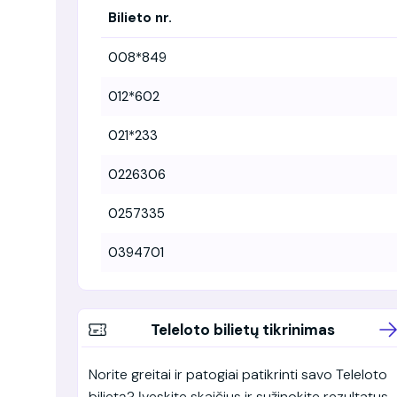
Bilieto nr.
008*849
012*602
021*233
0226306
0257335
0394701
Teleloto bilietų tikrinimas
Norite greitai ir patogiai patikrinti savo Teleloto
bilietą? Įveskite skaičius ir sužinokite rezultatus