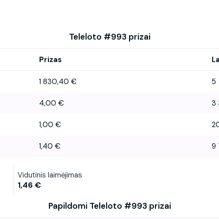
Teleloto #993 prizai
Prizas
L
1 830,40 €
5
4,00 €
3
1,00 €
2
1,40 €
9 
Vidutinis laimėjimas
1,46 €
Papildomi Teleloto #993 prizai