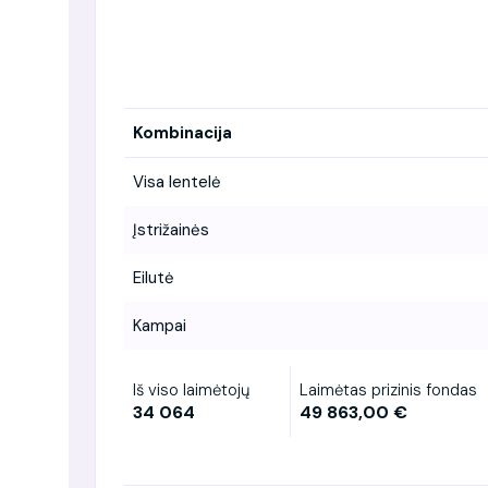
Kombinacija
Visa lentelė
Įstrižainės
Eilutė
Kampai
Iš viso laimėtojų
Laimėtas prizinis fondas
34 064
49 863,00 €