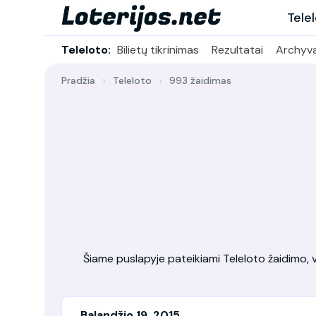
Tele
Teleloto:
Bilietų tikrinimas
Rezultatai
Archyv
Pradžia
Teleloto
993 žaidimas
Šiame puslapyje pateikiami Teleloto žaidimo, vy
Balandžio 19, 2015