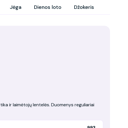
Jėga
Dienos loto
Džokeris
tika ir laimėtojų lentelės. Duomenys reguliariai
993