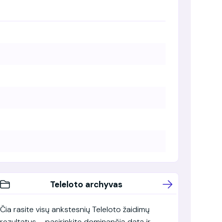
Teleloto archyvas
Čia rasite visų ankstesnių Teleloto žaidimų
rezultatus – pasirinkite dominančią datą ir