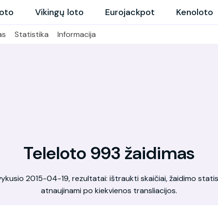
loto
Vikingų loto
Eurojackpot
Kenoloto
as
Statistika
Informacija
Teleloto 993 žaidimas
kusio 2015-04-19, rezultatai: ištraukti skaičiai, žaidimo statis
atnaujinami po kiekvienos transliacijos.