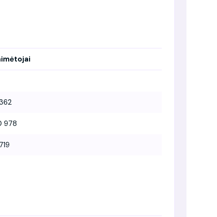
aimėtojai
 362
0 978
719