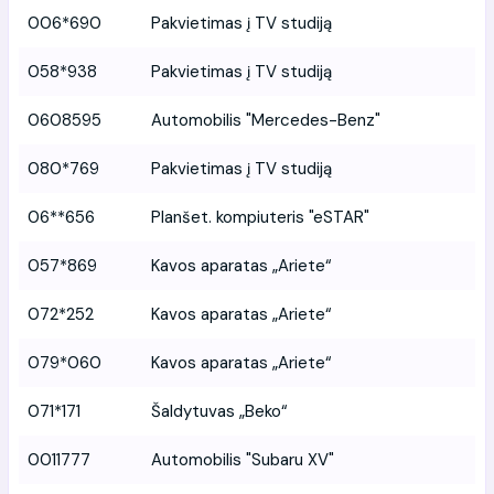
006*690
Pakvietimas į TV studiją
058*938
Pakvietimas į TV studiją
0608595
Automobilis "Mercedes-Benz"
080*769
Pakvietimas į TV studiją
06**656
Planšet. kompiuteris "eSTAR"
057*869
Kavos aparatas „Ariete“
072*252
Kavos aparatas „Ariete“
079*060
Kavos aparatas „Ariete“
071*171
Šaldytuvas „Beko“
0011777
Automobilis "Subaru XV"