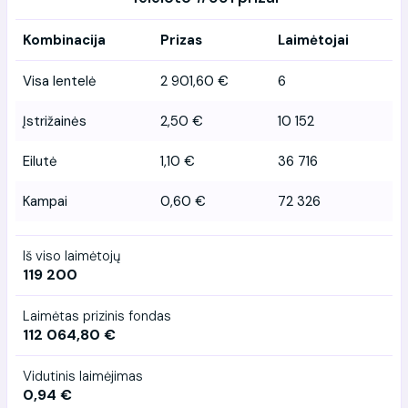
Kombinacija
Prizas
Laimėtojai
Visa lentelė
2 901,60 €
6
Įstrižainės
2,50 €
10 152
Eilutė
1,10 €
36 716
Kampai
0,60 €
72 326
Iš viso laimėtojų
119 200
Laimėtas prizinis fondas
112 064,80 €
Vidutinis laimėjimas
0,94 €