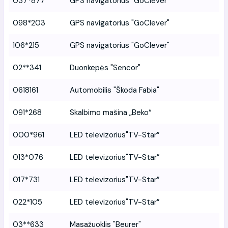
037*877
GPS navigatorius "GoClever"
098*203
GPS navigatorius "GoClever"
106*215
GPS navigatorius "GoClever"
02**341
Duonkepės "Sencor"
0618161
Automobilis "Škoda Fabia"
091*268
Skalbimo mašina „Beko“
000*961
LED televizorius"TV-Star”
013*076
LED televizorius"TV-Star”
017*731
LED televizorius"TV-Star”
022*105
LED televizorius"TV-Star”
03**633
Masažuoklis "Beurer"