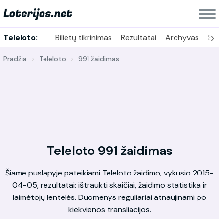
›
Teleloto:
Bilietų tikrinimas
Rezultatai
Archyvas
Sta
Pradžia
Teleloto
991 žaidimas
Teleloto 991 žaidimas
Šiame puslapyje pateikiami Teleloto žaidimo, vykusio 2015-
04-05, rezultatai: ištraukti skaičiai, žaidimo statistika ir
laimėtojų lentelės. Duomenys reguliariai atnaujinami po
kiekvienos transliacijos.