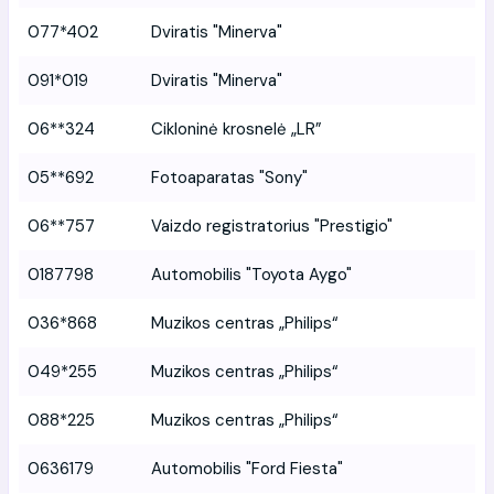
077*402
Dviratis "Minerva"
091*019
Dviratis "Minerva"
06**324
Cikloninė krosnelė „LR”
05**692
Fotoaparatas "Sony"
06**757
Vaizdo registratorius "Prestigio"
0187798
Automobilis "Toyota Aygo"
036*868
Muzikos centras „Philips“
049*255
Muzikos centras „Philips“
088*225
Muzikos centras „Philips“
0636179
Automobilis "Ford Fiesta"