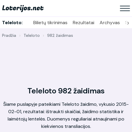
›
Teleloto:
Bilietų tikrinimas
Rezultatai
Archyvas
Sta
Pradžia
Teleloto
982 žaidimas
Teleloto 982 žaidimas
Šiame puslapyje pateikiami Teleloto žaidimo, vykusio 2015-
02-01, rezultatai: ištraukti skaičiai, žaidimo statistika ir
laimėtojų lentelės. Duomenys reguliariai atnaujinami po
kiekvienos transliacijos.