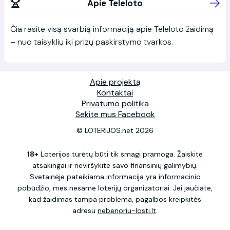
Apie Teleloto
Čia rasite visą svarbią informaciją apie Teleloto žaidimą
– nuo taisyklių iki prizų paskirstymo tvarkos.
Apie projektą
Kontaktai
Privatumo politika
Sekite mus Facebook
© LOTERIJOS.net 2026
18+
Loterijos turėtų būti tik smagi pramoga. Žaiskite
atsakingai ir neviršykite savo finansinių galimybių.
Svetainėje pateikiama informacija yra informacinio
pobūdžio, mes nesame loterijų organizatoriai. Jei jaučiate,
kad žaidimas tampa problema, pagalbos kreipkitės
adresu
nebenoriu-losti.lt
.