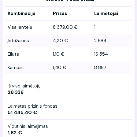
Kombinacija
Prizas
Laimėtojai
Visa lentelė
8 379,00 €
1
Įstrižainės
4,30 €
2 884
Eilutė
1,10 €
16 554
Kampai
1,40 €
8 897
Iš viso laimėtojų
28 336
Laimėtas prizinis fondas
51 445,40 €
Vidutinis laimėjimas
1,82 €