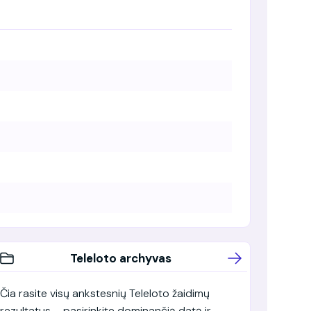
Teleloto archyvas
Čia rasite visų ankstesnių Teleloto žaidimų
rezultatus – pasirinkite dominančią datą ir