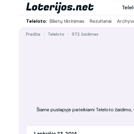
Tele
Teleloto:
Bilietų tikrinimas
Rezultatai
Archyv
Pradžia
Teleloto
972 žaidimas
Šiame puslapyje pateikiami Teleloto žaidimo, vy
Lapkričio 23, 2014