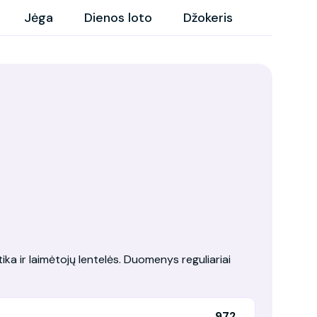
Jėga
Dienos loto
Džokeris
tika ir laimėtojų lentelės. Duomenys reguliariai
972