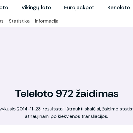
loto
Vikingų loto
Eurojackpot
Kenoloto
as
Statistika
Informacija
Teleloto 972 žaidimas
kusio 2014-11-23, rezultatai: ištraukti skaičiai, žaidimo statis
atnaujinami po kiekvienos transliacijos.