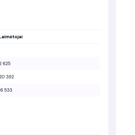
Laimėtojai
1
2 625
20 392
16 533