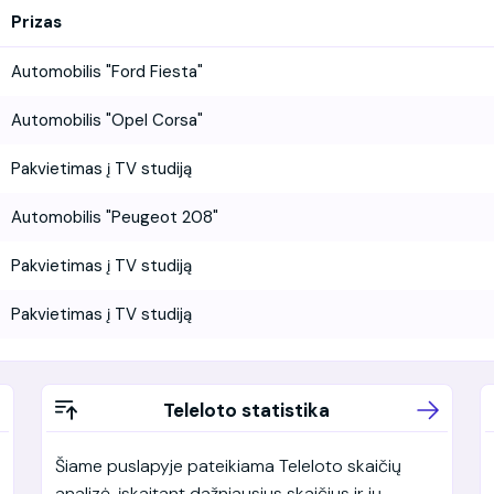
Prizas
Automobilis "Ford Fiesta"
Automobilis "Opel Corsa"
Pakvietimas į TV studiją
Automobilis "Peugeot 208"
Pakvietimas į TV studiją
Pakvietimas į TV studiją
Teleloto statistika
Šiame puslapyje pateikiama Teleloto skaičių
analizė, įskaitant dažniausius skaičius ir jų