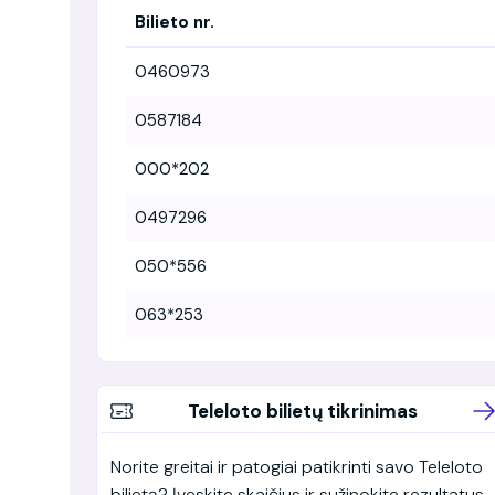
Bilieto nr.
0460973
0587184
000*202
0497296
050*556
063*253
Teleloto bilietų tikrinimas
Norite greitai ir patogiai patikrinti savo Teleloto
bilietą? Įveskite skaičius ir sužinokite rezultatus