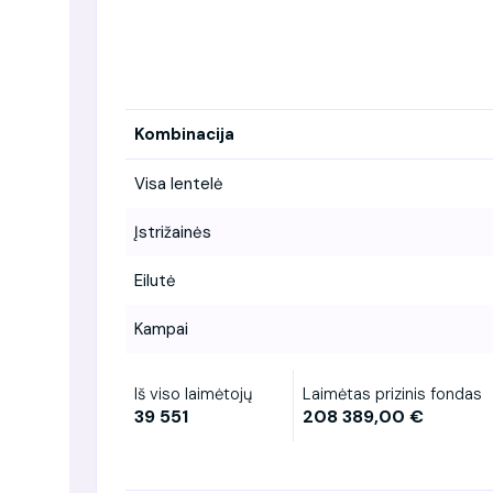
Kombinacija
Visa lentelė
Įstrižainės
Eilutė
Kampai
Iš viso laimėtojų
Laimėtas prizinis fondas
39 551
208 389,00 €