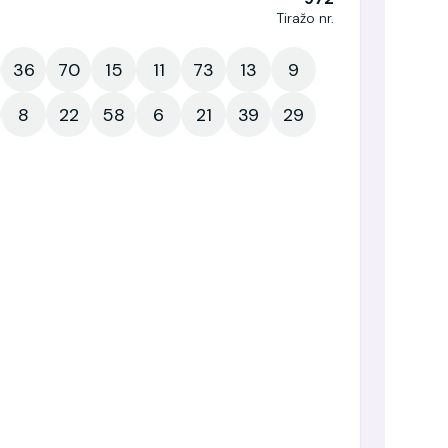
Tiražo nr.
36
70
15
11
73
13
9
8
22
58
6
21
39
29