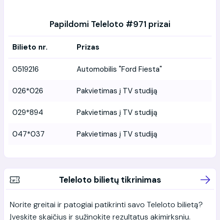
Papildomi Teleloto #971 prizai
Bilieto nr.
Prizas
0519216
Automobilis "Ford Fiesta"
026*026
Pakvietimas į TV studiją
029*894
Pakvietimas į TV studiją
047*037
Pakvietimas į TV studiją
Teleloto bilietų tikrinimas
Norite greitai ir patogiai patikrinti savo Teleloto bilietą?
Įveskite skaičius ir sužinokite rezultatus akimirksniu.