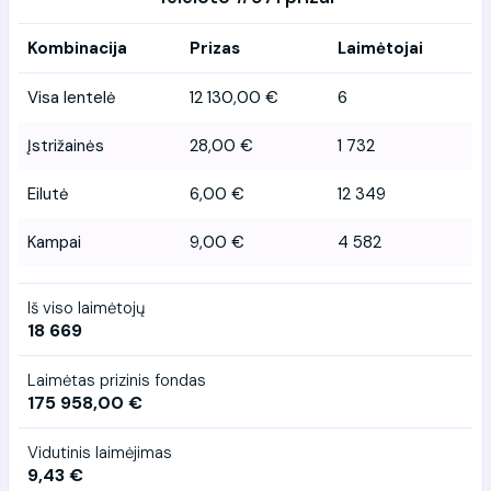
Kombinacija
Prizas
Laimėtojai
Visa lentelė
12 130,00 €
6
Įstrižainės
28,00 €
1 732
Eilutė
6,00 €
12 349
Kampai
9,00 €
4 582
Iš viso laimėtojų
18 669
Laimėtas prizinis fondas
175 958,00 €
Vidutinis laimėjimas
9,43 €