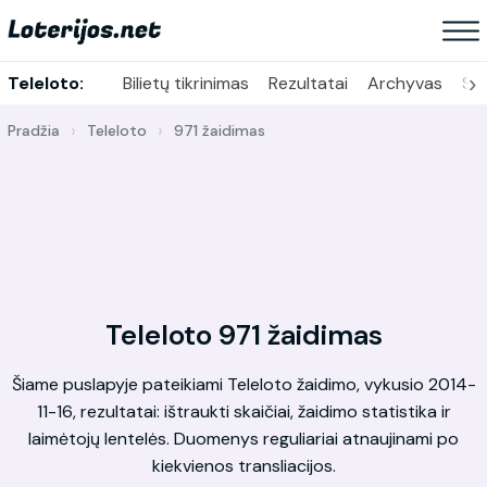
›
Teleloto:
Bilietų tikrinimas
Rezultatai
Archyvas
Sta
Pradžia
Teleloto
971 žaidimas
Teleloto 971 žaidimas
Šiame puslapyje pateikiami Teleloto žaidimo, vykusio 2014-
11-16, rezultatai: ištraukti skaičiai, žaidimo statistika ir
laimėtojų lentelės. Duomenys reguliariai atnaujinami po
kiekvienos transliacijos.