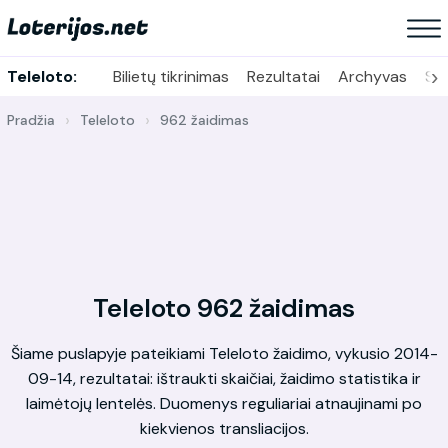
›
Teleloto:
Bilietų tikrinimas
Rezultatai
Archyvas
Sta
Pradžia
Teleloto
962 žaidimas
Teleloto 962 žaidimas
Šiame puslapyje pateikiami Teleloto žaidimo, vykusio 2014-
09-14, rezultatai: ištraukti skaičiai, žaidimo statistika ir
laimėtojų lentelės. Duomenys reguliariai atnaujinami po
kiekvienos transliacijos.