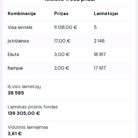
Kombinacija
Prizas
Laimėtojai
Visa lentelė
11 138,00 €
5
Įstrižainės
17,00 €
2 146
Eilutė
3,00 €
18 817
Kampai
2,00 €
17 617
Iš viso laimėtojų
38 585
Laimėtas prizinis fondas
139 305,00 €
Vidutinis laimėjimas
3,61 €