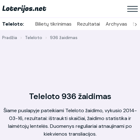
›
Teleloto:
Bilietų tikrinimas
Rezultatai
Archyvas
Sta
Pradžia
Teleloto
936 žaidimas
Teleloto 936 žaidimas
Šiame puslapyje pateikiami Teleloto žaidimo, vykusio 2014-
03-16, rezultatai: ištraukti skaičiai, žaidimo statistika ir
laimėtojų lentelės. Duomenys reguliariai atnaujinami po
kiekvienos transliacijos.