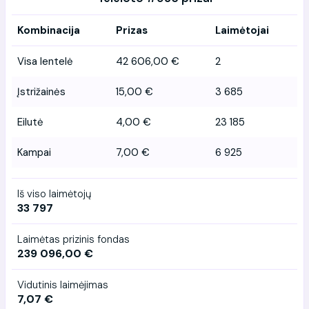
Kombinacija
Prizas
Laimėtojai
Visa lentelė
42 606,00 €
2
Įstrižainės
15,00 €
3 685
Eilutė
4,00 €
23 185
Kampai
7,00 €
6 925
Iš viso laimėtojų
33 797
Laimėtas prizinis fondas
239 096,00 €
Vidutinis laimėjimas
7,07 €