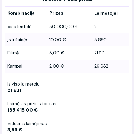
Kombinacija
Prizas
Laimėtojai
Visa lentelė
30 000,00 €
2
Įstrižainės
10,00 €
3 880
Eilutė
3,00 €
21 117
Kampai
2,00 €
26 632
Iš viso laimėtojų
51 631
Laimėtas prizinis fondas
185 415,00 €
Vidutinis laimėjimas
3,59 €