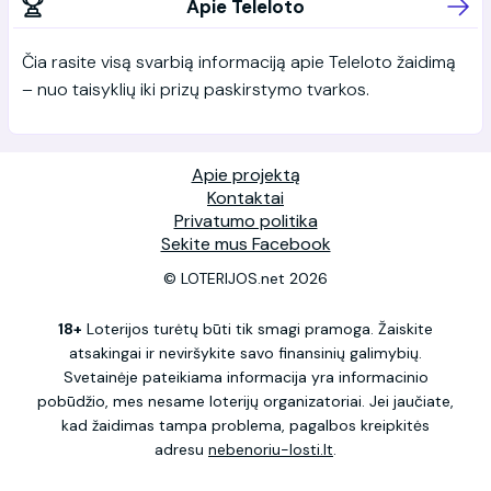
Apie Teleloto
Čia rasite visą svarbią informaciją apie Teleloto žaidimą
– nuo taisyklių iki prizų paskirstymo tvarkos.
Apie projektą
Kontaktai
Privatumo politika
Sekite mus Facebook
© LOTERIJOS.net 2026
18+
Loterijos turėtų būti tik smagi pramoga. Žaiskite
atsakingai ir neviršykite savo finansinių galimybių.
Svetainėje pateikiama informacija yra informacinio
pobūdžio, mes nesame loterijų organizatoriai. Jei jaučiate,
kad žaidimas tampa problema, pagalbos kreipkitės
adresu
nebenoriu-losti.lt
.