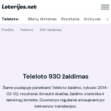
›
Teleloto:
Bilietų tikrinimas
Rezultatai
Archyvas
Sta
Pradžia
Teleloto
930 žaidimas
Teleloto 930 žaidimas
Šiame puslapyje pateikiami Teleloto žaidimo, vykusio 2014-
02-02, rezultatai: ištraukti skaičiai, žaidimo statistika ir
laimėtojų lentelės. Duomenys reguliariai atnaujinami po
kiekvienos transliacijos.