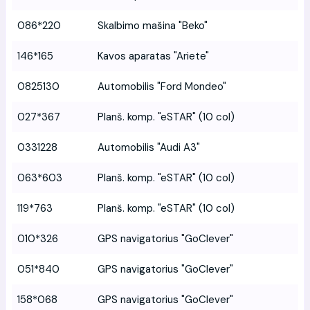
086*220
Skalbimo mašina "Beko"
146*165
Kavos aparatas "Ariete"
0825130
Automobilis "Ford Mondeo"
027*367
Planš. komp. "eSTAR" (10 col)
0331228
Automobilis "Audi A3"
063*603
Planš. komp. "eSTAR" (10 col)
119*763
Planš. komp. "eSTAR" (10 col)
010*326
GPS navigatorius "GoClever"
051*840
GPS navigatorius "GoClever"
158*068
GPS navigatorius "GoClever"