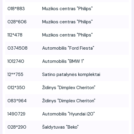
018*883
Muzikos centras "Philips"
028*606
Muzikos centras "Philips"
112*478
Muzikos centras "Philips"
0374508
Automobilis "Ford Fiesta"
1012740
Automobilis "BMW 1"
12**755
Satino patalynės komplektai
012*350
Židinys "Dimplex Cheriton"
083*964
Židinys "Dimplex Cheriton"
1490729
Automobilis "Hyundai i20"
028*290
Šaldytuvas "Beko"