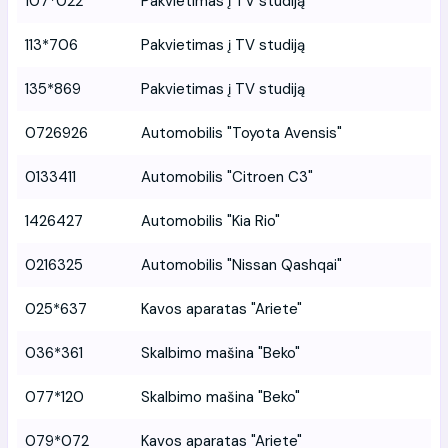
107*022
Pakvietimas į TV studiją
113*706
Pakvietimas į TV studiją
135*869
Pakvietimas į TV studiją
0726926
Automobilis "Toyota Avensis"
0133411
Automobilis "Citroen C3"
1426427
Automobilis "Kia Rio"
0216325
Automobilis "Nissan Qashqai"
025*637
Kavos aparatas "Ariete"
036*361
Skalbimo mašina "Beko"
077*120
Skalbimo mašina "Beko"
079*072
Kavos aparatas "Ariete"