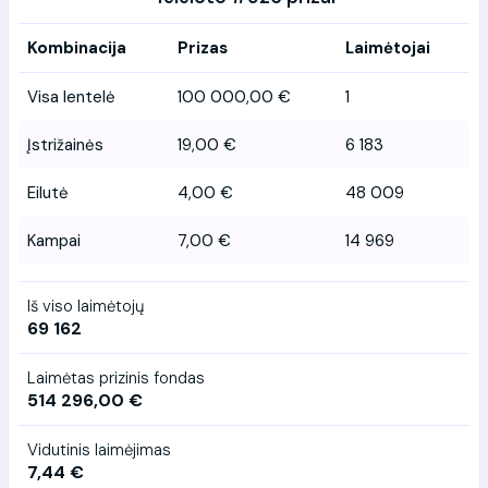
Kombinacija
Prizas
Laimėtojai
Visa lentelė
100 000,00 €
1
Įstrižainės
19,00 €
6 183
Eilutė
4,00 €
48 009
Kampai
7,00 €
14 969
Iš viso laimėtojų
69 162
Laimėtas prizinis fondas
514 296,00 €
Vidutinis laimėjimas
7,44 €