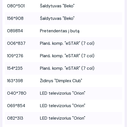
080*501
Šaldytuvas "Beko"
156*908
Šaldytuvas "Beko"
0898114
Pretendentas į butą
006*837
Planš. komp. "eSTAR" (7 col)
109*276
Planš. komp. "eSTAR" (7 col)
154*235
Planš. komp. "eSTAR" (7 col)
163*398
Židinys "Dimplex Club"
040*780
LED televizorius "Orion"
069*854
LED televizorius "Orion"
082*313
LED televizorius "Orion"