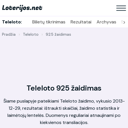
›
Teleloto:
Bilietų tikrinimas
Rezultatai
Archyvas
Sta
Pradžia
Teleloto
925 žaidimas
Teleloto 925 žaidimas
Šiame puslapyje pateikiami Teleloto žaidimo, vykusio 2013-
12-29, rezultatai: ištraukti skaičiai, žaidimo statistika ir
laimėtojų lentelės. Duomenys reguliariai atnaujinami po
kiekvienos transliacijos.