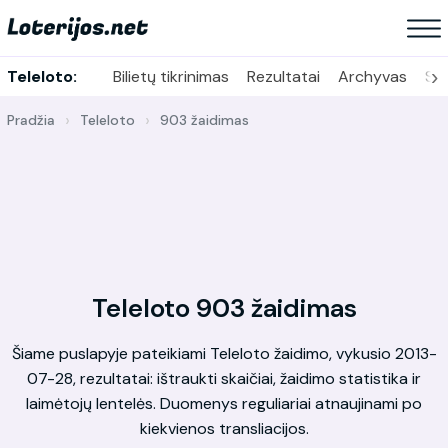
›
Teleloto:
Bilietų tikrinimas
Rezultatai
Archyvas
Sta
Pradžia
Teleloto
903 žaidimas
Teleloto 903 žaidimas
Šiame puslapyje pateikiami Teleloto žaidimo, vykusio 2013-
07-28, rezultatai: ištraukti skaičiai, žaidimo statistika ir
laimėtojų lentelės. Duomenys reguliariai atnaujinami po
kiekvienos transliacijos.