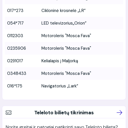
017*273
Cikloninė krosnelė „LR”
054*717
LED televizorius„Orion”
0112303
Motoroleris "Mosca Fava"
0235906
Motoroleris "Mosca Fava"
0291017
Kelialapis į Maljorką
0348433
Motoroleris "Mosca Fava"
016*175
Navigatorius „Lark”
Teleloto bilietų tikrinimas
Norite greitai ir patogiai patikrinti savo Teleloto bilietą?