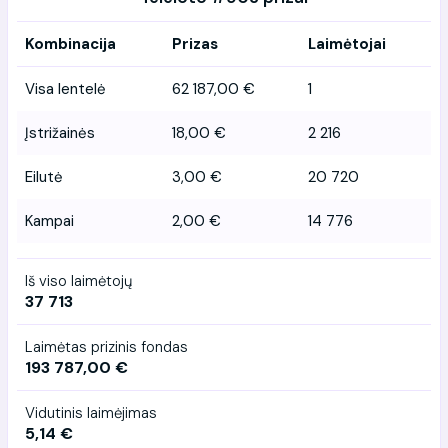
Kombinacija
Prizas
Laimėtojai
Visa lentelė
62 187,00 €
1
Įstrižainės
18,00 €
2 216
Eilutė
3,00 €
20 720
Kampai
2,00 €
14 776
Iš viso laimėtojų
37 713
Laimėtas prizinis fondas
193 787,00 €
Vidutinis laimėjimas
5,14 €