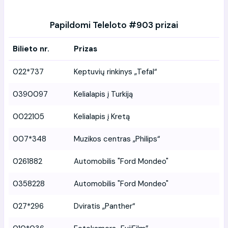
Papildomi Teleloto #903 prizai
Bilieto nr.
Prizas
022*737
Keptuvių rinkinys „Tefal“
0390097
Kelialapis į Turkiją
0022105
Kelialapis į Kretą
007*348
Muzikos centras „Philips“
0261882
Automobilis "Ford Mondeo"
0358228
Automobilis "Ford Mondeo"
027*296
Dviratis „Panther“