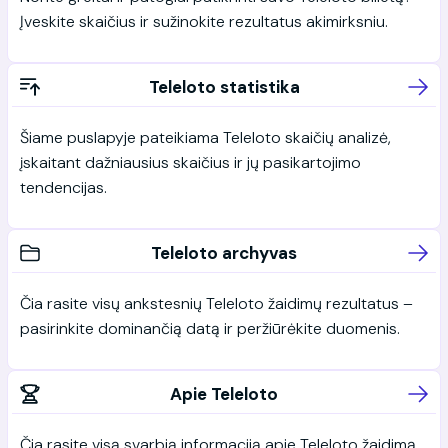
Įveskite skaičius ir sužinokite rezultatus akimirksniu.
Teleloto statistika
Šiame puslapyje pateikiama Teleloto skaičių analizė,
įskaitant dažniausius skaičius ir jų pasikartojimo
tendencijas.
Teleloto archyvas
Čia rasite visų ankstesnių Teleloto žaidimų rezultatus –
pasirinkite dominančią datą ir peržiūrėkite duomenis.
Apie Teleloto
Čia rasite visą svarbią informaciją apie Teleloto žaidimą