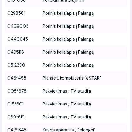
010*036
Fotokamera „FujiFilm”
0298581
Porinis kelialapis į Palangą
0409003
Porinis kelialapis į Palangą
0440645
Porinis kelialapis į Palangą
0495113
Porinis kelialapis į Palangą
0512390
Porinis kelialapis į Palangą
046*458
Planšet. kompiuteris "eSTAR"
008*678
Pakvietimas į TV studiją
015*601
Pakvietimas į TV studiją
039*619
Pakvietimas į TV studiją
047*648
Kavos aparatas „Delonghi“