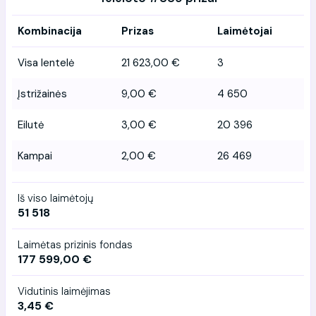
Kombinacija
Prizas
Laimėtojai
Visa lentelė
21 623,00 €
3
Įstrižainės
9,00 €
4 650
Eilutė
3,00 €
20 396
Kampai
2,00 €
26 469
Iš viso laimėtojų
51 518
Laimėtas prizinis fondas
177 599,00 €
Vidutinis laimėjimas
3,45 €