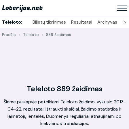
›
Teleloto:
Bilietų tikrinimas
Rezultatai
Archyvas
Sta
Pradžia
Teleloto
889 žaidimas
Teleloto 889 žaidimas
Šiame puslapyje pateikiami Teleloto žaidimo, vykusio 2013-
04-22, rezultatai: ištraukti skaičiai, žaidimo statistika ir
laimėtojų lentelės. Duomenys reguliariai atnaujinami po
kiekvienos transliacijos.